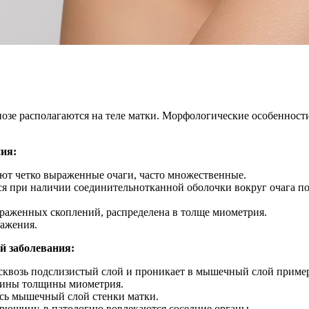
озе располагаются на теле матки. Морфологические особенност
ия:
уют четко выраженные очаги, часто множественные.
тся при наличии соединительнотканной оболочки вокруг очага 
ыраженных скоплений, распределена в толще миометрия.
ражения.
й заболевания:
 сквозь подслизистый слой и проникает в мышечный слой пример
овины толщины миометрия.
есь мышечный слой стенки матки.
брюшину, в патологию вовлекаются соседние органы.