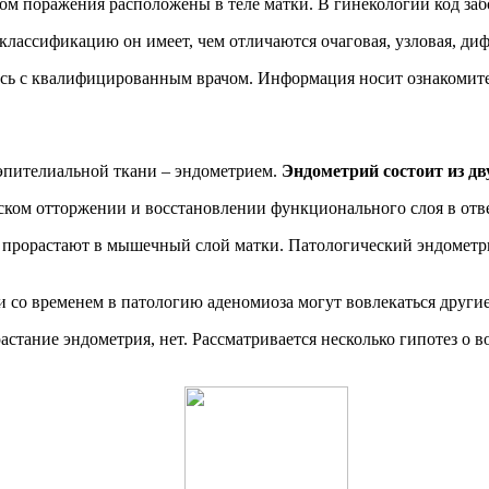
м поражения расположены в теле матки. В гинекологии код заб
классификацию он имеет, чем отличаются очаговая, узловая, ди
есь с квалифицированным врачом. Информация носит ознакомит
 эпителиальной ткани – эндометрием.
Эндометрий состоит из дв
еском отторжении и восстановлении функционального слоя в отв
прорастают в мышечный слой матки. Патологический эндометри
и со временем в патологию аденомиоза могут вовлекаться други
тание эндометрия, нет. Рассматривается несколько гипотез о в