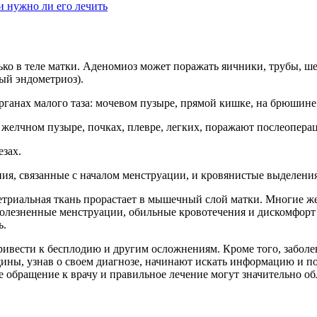
 нужно ли его лечить
ько в теле матки. Аденомиоз может поражать яичники, трубы, ш
ый эндометриоз).
ганах малого таза: мочевом пузыре, прямой кишке, на брюшине
желчном пузыре, почках, плевре, легких, поражают послеопера
езах.
ия, связанные с началом менструации, и кровянистые выделения
етриальная ткань прорастает в мышечный слой матки. Многие же
болезненные менструации, обильные кровотечения и дискомфорт
ь.
ривести к бесплодию и другим осложнениям. Кроме того, заболев
ны, узнав о своем диагнозе, начинают искать информацию и по
е обращение к врачу и правильное лечение могут значительно о