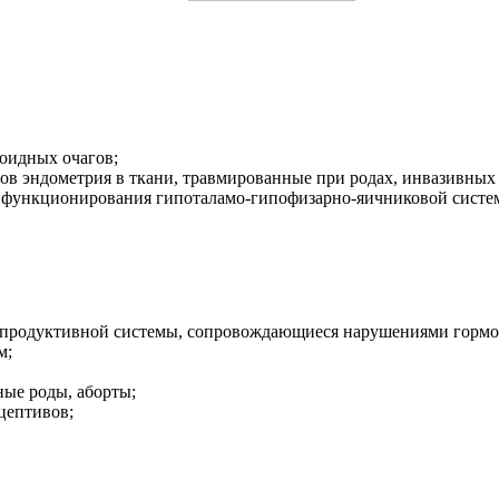
оидных очагов;
ов эндометрия в ткани, травмированные при родах, инвазивных
 функционирования гипоталамо-гипофизарно-яичниковой систе
репродуктивной системы, сопровождающиеся нарушениями гормо
м;
ые роды, аборты;
цептивов;