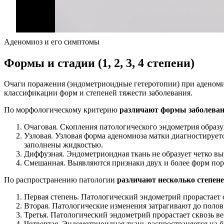
Аденомиоз и его симптомы
Формы и стадии (1, 2, 3, 4 степени)
Очаги поражения (эндометриоидные гетеротопии) при аденоми
классификации форм и степеней тяжести заболевания.
По морфологическому критерию
различают формы заболеван
Очаговая. Скопления патологического эндометрия образ
Узловая. Узловая форма аденомиоза матки диагностируе
заполнены жидкостью.
Диффузная. Эндометриоидная ткань не образует четко в
Смешанная. Выявляются признаки двух и более форм по
По распространению патологии
различают несколько степене
Первая степень. Патологический эндометрий прорастает
Вторая. Патологические изменения затрагивают до пол
Третья. Патологический эндометрий прорастает сквозь в
Четвертая. Эндометриоидная ткань распространяется на 