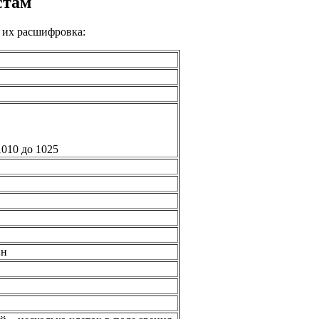
стам
 их расшифровка:
1010 до 1025
ин