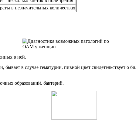
й – несколько клеток в поле зрения
ураты в незначительных количествах
ренных в ней.
бывает в случае гематурии, пивной цвет свидетельствует о би
точных образований, бактерий.