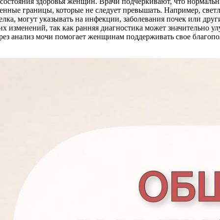
остояния здоровья женщин. Врачи подчеркивают, что нормальные 
ленные границы, которые не следует превышать. Например, светл
елка, могут указывать на инфекции, заболевания почек или дру
 изменений, так как ранняя диагностика может значительно ул
ерез анализ мочи помогает женщинам поддерживать свое благоп