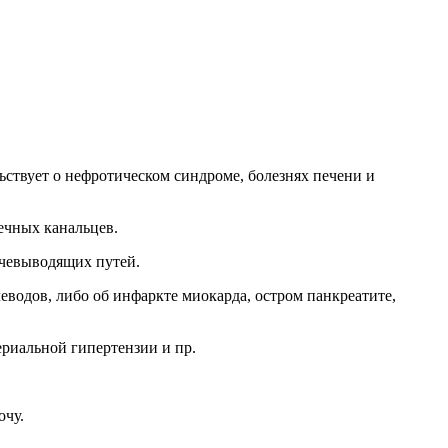
ьствует о нефротическом синдроме, болезнях печени и
ечных канальцев.
очевыводящих путей.
еводов, либо об инфаркте миокарда, остром панкреатите,
риальной гипертензии и пр.
очу.