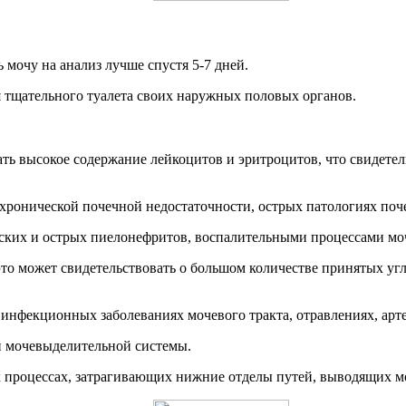
 мочу на анализ лучше спустя 5-7 дней.
 тщательного туалета своих наружных половых органов.
ть высокое содержание лейкоцитов и эритроцитов, что свидетел
хронической почечной недостаточности, острых патологиях поч
еских и острых пиелонефритов, воспалительными процессами м
это может свидетельствовать о большом количестве принятых угл
нфекционных заболеваниях мочевого тракта, отравлениях, арте
й мочевыделительной системы.
 процессах, затрагивающих нижние отделы путей, выводящих м