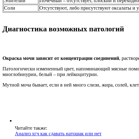
Эпителий
Почечный – отсутствует, плоский и переходно
Соли
Отсутствуют, либо присутствуют оксалаты и 
Диагностика возможных патологий
Окраска мочи зависит от концентрации соединений
, раство
Патологически измененный цвет, напоминающий мясные помои, 
миоглобинурии, белый – при лейкоцитурии.
Мутной моча бывает, если в ней много слизи, жира, солей, кле
Читайте также:
Анализ хгч как сдавать натощак или нет