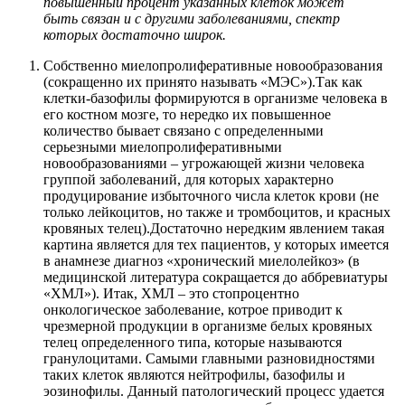
повышенный процент указ
анных клеток
может
быть
связан
и с другими заболеваниями, спектр
которых достаточно широк
.
Собственно миелопролиферативные новообразования
(сокращенно их принято называть «МЭС»).Так как
клетки-базофилы формируются в организме человека в
его костном мозге, то нередко их повышенное
количество бывает связано с определенными
серьезными миелопролиферативными
новообразованиями – угрожающей жизни человека
группой заболеваний, для которых характерно
продуцирование избыточного числа клеток крови (не
только лейкоцитов, но также и тромбоцитов, и красных
кровяных телец).Достаточно нередким явлением такая
картина является для тех пациентов, у которых имеется
в анамнезе диагноз «хронический миелолейкоз» (в
медицинской литература сокращается до аббревиатуры
«ХМЛ»). Итак, ХМЛ – это стопроцентно
онкологическое заболевание, котрое приводит к
чрезмерной продукции в организме белых кровяных
телец определенного типа, которые называются
гранулоцитами. Самыми главными разновидностями
таких клеток являются нейтрофилы, базофилы и
эозинофилы. Данный патологический процесс удается