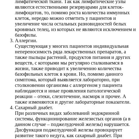
лимфатической ткани. Так как лимфатические узлы
являются естественными резервуарами для клеток-
лимфоцитов, то, помимо роста количества иммунных
клеток, нередко можно отметить у пациентов и
увеличение числа остальных разновидностей белых
кровяных телец, из которых не являются исключением и
базофилы.
Аллергии.
Существующая у многих пациентов индивидуальная
непереносимость ряда лекарственных препаратов, а
также пыльцы растений, продуктов питания и других
веществ, с которыми мы регулярно сталкиваемся в
жизни, также приводит к увеличению количества
базофильных клеток в крови. Но, помимо данного
симптома, который выявляется лабораторно, при
столкновении организма с аллергеном у пациента
наблюдаются и иные проявления патологической
реакции – отеки, слезотечение, насморк и прочее. А
также изменяются и другие лабораторные показатели.
Сахарный диабет.
При различных видах заболеваний эндокринной
системы, функционирование железистых органов (а в
данном случае – поджелудочной железы) нарушается.
Дисфункция поджелудочной железы провоцирует
развитие такого недуга, как сахарный диабет. При