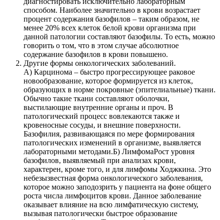
диагностировать исключительно лабораторным
способом. Наиболее значительно в крови возрастает
процент содержания базофилов – таким образом, не
менее 20% всех клеток белой крови организма при
данной патологии составляют базофилы. То есть, можно
говорить о том, что в этом случае абсолютное
содержание базофилов в крови повышено.
Другие формы онкологических заболеваний.
А) Карцинома – быстро прогрессирующее раковое
новообразование, которое формируется из клеток,
образующих в норме покровные (эпителиальные) ткани.
Обычно такие ткани составляют оболочки,
выстилающие внутренние органы и проч. В
патологический процесс вовлекаются также и
кровеносные сосуды, и внешние поверхности.
Базофилия, развивающаяся по мере формирования
патологических изменений в организме, выявляется
лабораторными методами.Б) ЛимфомаРост уровня
базофилов, выявляемый при анализах крови,
характерен, кроме того, и для лимфомы Ходжкина. Это
небезызвестная форма онкологического заболевания,
которое можно заподозрить у пациента на фоне общего
роста числа лимфоцитов крови. Данное заболевание
оказывает влияние на всю лимфатическую систему,
вызывая патологически быстрое образование