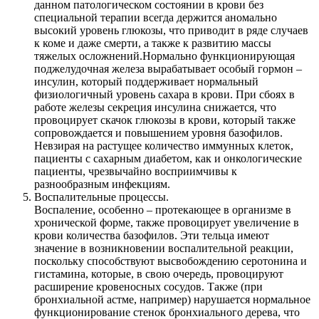
данном патологическом состоянии в крови без
специальной терапии всегда держится аномально
высокий уровень глюкозы, что приводит в ряде случаев
к коме и даже смерти, а также к развитию массы
тяжелых осложнений.Нормально функционирующая
поджелудочная железа вырабатывает особый гормон –
инсулин, который поддерживает нормальный
физиологичный уровень сахара в крови. При сбоях в
работе железы секреция инсулина снижается, что
провоцирует скачок глюкозы в крови, который также
сопровождается и повышением уровня базофилов.
Невзирая на растущее количество иммунных клеток,
пациенты с сахарным диабетом, как и онкологические
пациенты, чрезвычайно восприимчивы к
разнообразным инфекциям.
Воспалительные процессы.
Воспаление, особенно – протекающее в организме в
хронической форме, также провоцирует увеличение в
крови количества базофилов. Эти тельца имеют
значение в возникновении воспалительной реакции,
поскольку способствуют высвобождению серотонина и
гистамина, которые, в свою очередь, провоцируют
расширение кровеносных сосудов. Также (при
бронхиальной астме, например) нарушается нормальное
функционирование стенок бронхиального дерева, что