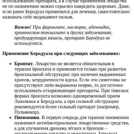
использованию препарата, а в случае применения лекарства
не по назначению можно серьезно навредить здоровью. Даже,
если ранее Беродуал применялся для лечения, самостоятельно
назначать себе медикамент нельзя.
Важно!
При фарингите, насморке, аденоидах,
хроническом тонзиллите и других заболеваниях,
продуцирующих кашель, препарат Беродуал не
используется.
Применение Беродуала при следующих заболеваниях:
Бронхит
. Лекарство не является обязательным в
терапии бронхита и применяется только при развитии
бронхиальной обструкции: при наличии выраженных
хрипов, затрудненности вдоха. Если эти симптомы не
присутствуют либо выражены неярко, то достаточно
использовать отхаркивающие препараты. При тяжелых
формах бронхита возможно одновременный прием
Лазолвана и Беродуала, а при сильной обструкции
рекомендуется более сильный препарат (например,
Пульмикор).
Пневмония
. В первую очередь для терапии пневмонии
назначают антибактериальные лекарственные средства,
а для улучшения дренажа лёгких и бронхов –
отхаркивающие средства и муколитики. Беродуал