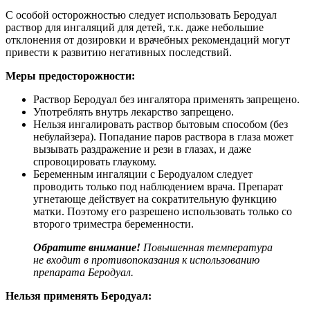
С особой осторожностью следует использовать Беродуал
раствор для ингаляций для детей, т.к. даже небольшие
отклонения от дозировки и врачебных рекомендаций могут
привести к развитию негативных последствий.
Меры предосторожности:
Раствор Беродуал без ингалятора применять запрещено.
Употреблять внутрь лекарство запрещено.
Нельзя ингалировать раствор бытовым способом (без
небулайзера). Попадание паров раствора в глаза может
вызывать раздражение и рези в глазах, и даже
спровоцировать глаукому.
Беременным ингаляции с Беродуалом следует
проводить только под наблюдением врача. Препарат
угнетающе действует на сократительную функцию
матки. Поэтому его разрешено использовать только со
второго триместра беременности.
Обратите внимание!
Повышенная температура
не входит в противопоказания к использованию
препарата Беродуал.
Нельзя применять Беродуал: