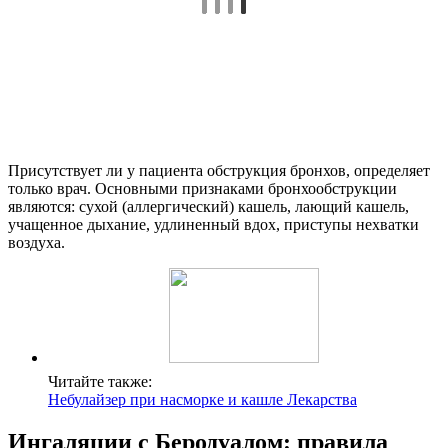
Присутствует ли у пациента обструкция бронхов, определяет
только врач. Основными признаками бронхообструкции
являются: сухой (аллергический) кашель, лающий кашель,
учащенное дыхание, удлиненный вдох, приступы нехватки
воздуха.
Читайте также:
Небулайзер при насморке и кашле Лекарства
Ингаляции с Беродуалом: правила