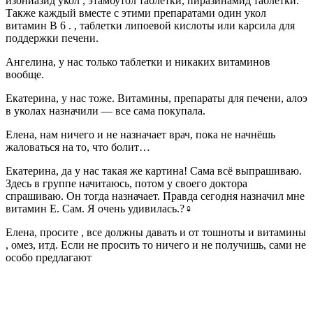
изониазид укол , этамбутол таблетки, пиразинамид таблетки.
Также каждый вместе с этими препаратами один укол
витамин B 6 . , таблетки липоевой кислоты или карсила для
поддержки печени.
Ангелина, у нас только таблетки и никаких витаминов
вообще.
Екатерина, у нас тоже. Витамины, препараты для печени, алоэ
в уколах назначили — все сама покупала.
Елена, нам ничего и не назначает врач, пока не начнёшь
жаловаться на то, что болит…
Екатерина, да у нас такая же картина! Сама всё выпрашиваю.
Здесь в группе начитаюсь, потом у своего доктора
спрашиваю. Он тогда назначает. Правда сегодня назначил мне
витамин Е. Сам. Я очень удивилась.?‍♀️
Елена, просите , все должны давать и от тошноты и витамины
, омез, итд. Если не просить то ничего и не получишь, сами не
особо предлагают