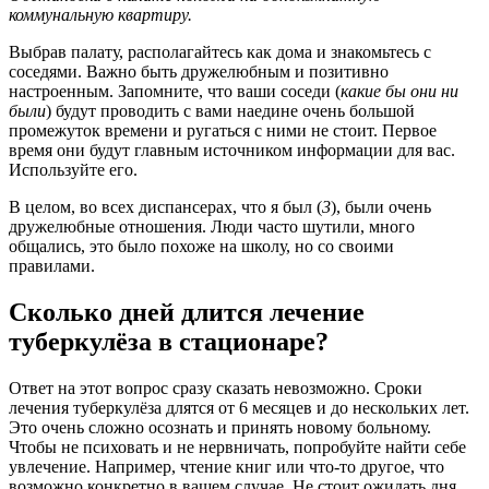
коммунальную квартиру.
Выбрав палату, располагайтесь как дома и знакомьтесь с
соседями. Важно быть дружелюбным и позитивно
настроенным. Запомните, что ваши соседи (
какие бы они ни
были
) будут проводить с вами наедине очень большой
промежуток времени и ругаться с ними не стоит. Первое
время они будут главным источником информации для вас.
Используйте его.
В целом, во всех диспансерах, что я был (
3
), были очень
дружелюбные отношения. Люди часто шутили, много
общались, это было похоже на школу, но со своими
правилами.
Сколько дней длится лечение
туберкулёза в стационаре?
Ответ на этот вопрос сразу сказать невозможно. Сроки
лечения туберкулёза длятся от 6 месяцев и до нескольких лет.
Это очень сложно осознать и принять новому больному.
Чтобы не психовать и не нервничать, попробуйте найти себе
увлечение. Например, чтение книг или что-то другое, что
возможно конкретно в вашем случае. Не стоит ожидать дня