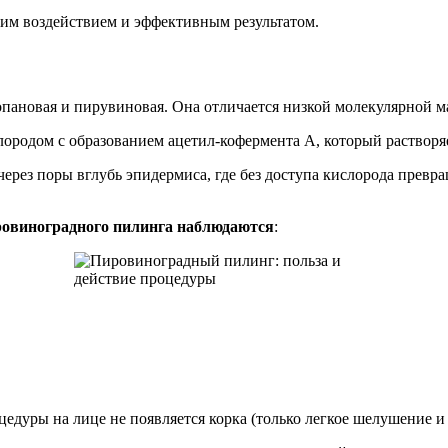
ким воздействием и эффективным результатом.
опановая и пирувиновая. Она отличается низкой молекулярной м
слородом с образованием ацетил-кофермента A, который раствор
ерез поры вглубь эпидермиса, где без доступа кислорода превра
ровиноградного пилинга наблюдаются
:
едуры на лице не появляется корка (только легкое шелушение и