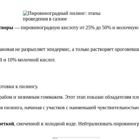
створы
— пировиноградную кислоту от 25% до 50% и молочную —
новая не разрыхляет эпидермис, а только растворяет ороговевш
й и 10% молочной кислот.
отовки к пилингу.
рабом и энзимным гоммажем. Этот этап показан обладателям пл
я пилинга, начиная с участков с наименьшей чувствительностью 
феткой
, смоченной в холодной воде. Нейтрализовать пировиногр