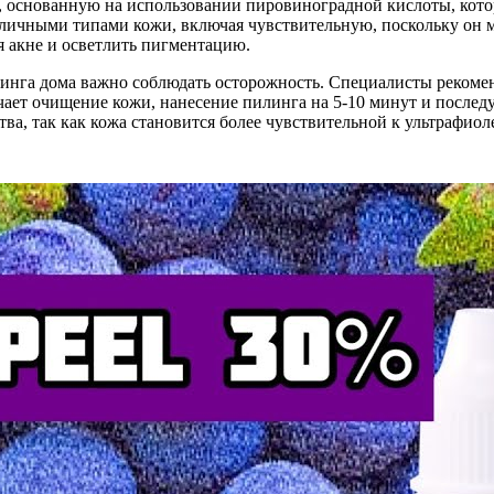
, основанную на использовании пировиноградной кислоты, кот
азличными типами кожи, включая чувствительную, поскольку он 
я акне и осветлить пигментацию.
инга дома важно соблюдать осторожность. Специалисты рекомен
чает очищение кожи, нанесение пилинга на 5-10 минут и послед
а, так как кожа становится более чувствительной к ультрафиоле