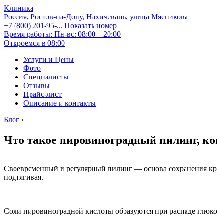
Клиника
Россия, Ростов-на-Дону, Нахичевань, улица Мясникова
+7 (800) 201-95-...
Показать номер
Время работы: Пн-вс: 08:00—20:00
Откроемся в 08:00
Услуги и Цены
Фото
Специалисты
Отзывы
Прайс-лист
Описание и контакты
Блог
›
Что такое пировиноградный пилинг, ком
Своевременный и регулярный пилинг — основа сохранения кра
подтягивая.
Соли пировиноградной кислоты образуются при распаде глюкоз