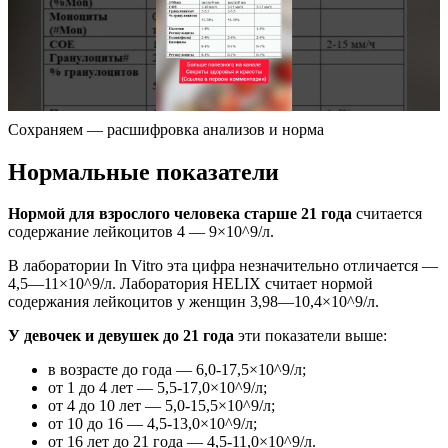
Сохраняем — расшифровка анализов и норма
Нормальные показатели
Нормой для взрослого человека старше 21 года
считается
содержание лейкоцитов 4 — 9×10^9/л.
В лаборатории In Vitro эта цифра незначительно отличается —
4,5—11×10^9/л. Лаборатория HELIX считает нормой
содержания лейкоцитов у женщин 3,98—10,4×10^9/л.
У девочек и девушек до 21 года
эти показатели выше:
в возрасте до года — 6,0-17,5×10^9/л;
от 1 до 4 лет — 5,5-17,0×10^9/л;
от 4 до 10 лет — 5,0-15,5×10^9/л;
от 10 до 16 — 4,5-13,0×10^9/л;
от 16 лет до 21 года — 4,5-11,0×10^9/л.