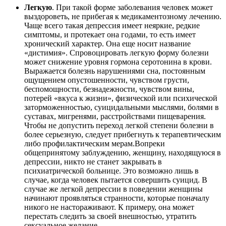
Легкую
. При такой форме заболевания человек может
выздороветь, не прибегая к медикаментозному лечению.
Чаще всего такая депрессия имеет неяркие, редкие
симптомы, и протекает она годами, то есть имеет
хронический характер. Она еще носит название
«дистимия». Спровоцировать легкую форму болезни
может снижение уровня гормона серотонина в крови.
Выражается болезнь нарушениями сна, постоянным
ощущением опустошенности, чувством грусти,
беспомощности, безнадежности, чувством вины,
потерей «вкуса к жизни», физической или психической
заторможенностью, суицидальными мыслями, болями в
суставах, мигренями, расстройствами пищеварения.
Чтобы не допустить переход легкой степени болезни в
более серьезную, следует прибегнуть к терапевтическим
либо профилактическим мерам.Вопреки
общепринятому заблуждению, женщину, находящуюся в
депрессии, никто не станет закрывать в
психиатрической больнице. Это возможно лишь в
случае, когда человек пытается совершить суицид. В
случае же легкой депрессии в поведении женщины
начинают проявляться странности, которые поначалу
никого не настораживают. К примеру, она может
перестать следить за своей внешностью, утратить
сексуальное желание.