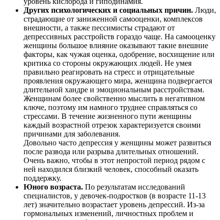
уровень кислорода и гиподинамия.
Других психологических и социальных причин.
Люди,
страдающие от заниженной самооценки, комплексов
внешности, а также пессимисты страдают от
депрессивных расстройств гораздо чаще. На самооценку
женщины большое влияние оказывают такие внешние
факторы, как чужая оценка, одобрение, восхищение или
критика со стороны окружающих людей. Не умея
правильно реагировать на стресс и отрицательные
проявления окружающего мира, женщина подвергается
длительной хандре и эмоциональным расстройствам.
Женщинам более свойственно мыслить в негативном
ключе, поэтому им намного труднее справляться со
стрессами. В течение жизненного пути женщины
каждый возрастной отрезок характеризуется своими
причинами для заболевания.
Довольно часто депрессия у женщины может развиться
после развода или разрыва длительных отношений.
Очень важно, чтобы в этот непростой период рядом с
ней находился близкий человек, способный оказать
поддержку.
Юного возраста.
По результатам исследований
специалистов, у девочек-подростков (в возрасте 11-13
лет) значительно возрастает уровень депрессий. Из-за
гормональных изменений, личностных проблем и