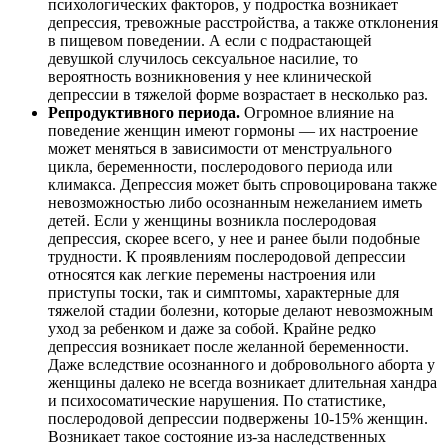
психологических факторов, у подростка возникает
депрессия, тревожные расстройства, а также отклонения
в пищевом поведении. А если с подрастающей
девушкой случилось сексуальное насилие, то
вероятность возникновения у нее клинической
депрессии в тяжелой форме возрастает в несколько раз.
Репродуктивного периода.
Огромное влияние на
поведение женщин имеют гормоны — их настроение
может меняться в зависимости от менструального
цикла, беременности, послеродового периода или
климакса. Депрессия может быть спровоцирована также
невозможностью либо осознанным нежеланием иметь
детей. Если у женщины возникла послеродовая
депрессия, скорее всего, у нее и ранее были подобные
трудности. К проявлениям послеродовой депрессии
относятся как легкие перемены настроения или
приступы тоски, так и симптомы, характерные для
тяжелой стадии болезни, которые делают невозможным
уход за ребенком и даже за собой. Крайне редко
депрессия возникает после желанной беременности.
Даже вследствие осознанного и добровольного аборта у
женщины далеко не всегда возникает длительная хандра
и психосоматические нарушения. По статистике,
послеродовой депрессии подвержены 10-15% женщин.
Возникает такое состояние из-за наследственных