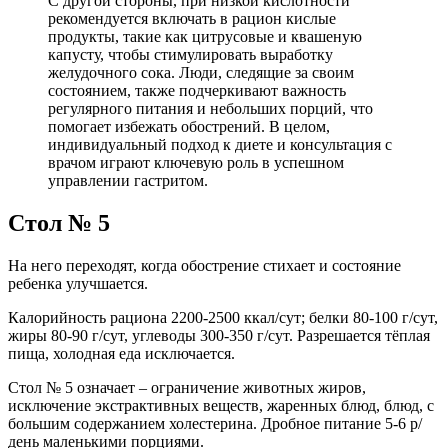
С другой стороны, при низкой кислотности
рекомендуется включать в рацион кислые
продукты, такие как цитрусовые и квашеную
капусту, чтобы стимулировать выработку
желудочного сока. Люди, следящие за своим
состоянием, также подчеркивают важность
регулярного питания и небольших порций, что
помогает избежать обострений. В целом,
индивидуальный подход к диете и консультация с
врачом играют ключевую роль в успешном
управлении гастритом.
Стол № 5
На него переходят, когда обострение стихает и состояние
ребенка улучшается.
Калорийность рациона 2200-2500 ккал/сут; белки 80-100 г/сут,
жиры 80-90 г/сут, углеводы 300-350 г/сут. Разрешается тёплая
пища, холодная еда исключается.
Стол № 5 означает – ограничение животных жиров,
исключение экстрактивных веществ, жаренных блюд, блюд, с
большим содержанием холестерина. Дробное питание 5-6 р/
день маленькими порциями.