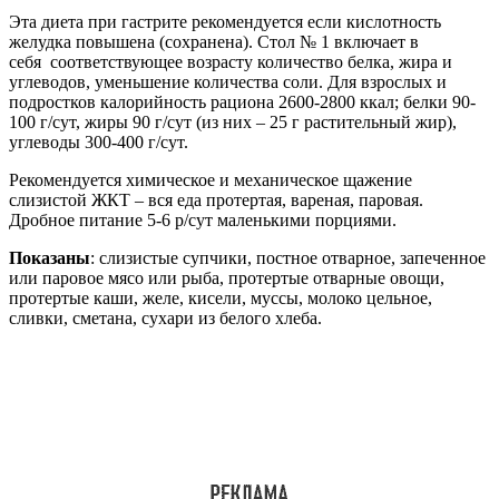
Эта диета при гастрите рекомендуется если кислотность
желудка повышена (сохранена). Стол № 1 включает в
себя соответствующее возрасту количество белка, жира и
углеводов, уменьшение количества соли. Для взрослых и
подростков калорийность рациона 2600-2800 ккал; белки 90-
100 г/сут, жиры 90 г/сут (из них – 25 г растительный жир),
углеводы 300-400 г/сут.
Рекомендуется химическое и механическое щажение
слизистой ЖКТ – вся еда протертая, вареная, паровая.
Дробное питание 5-6 р/сут маленькими порциями.
Показаны
: слизистые супчики, постное отварное, запеченное
или паровое мясо или рыба, протертые отварные овощи,
протертые каши, желе, кисели, муссы, молоко цельное,
сливки, сметана, сухари из белого хлеба.