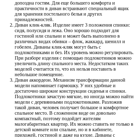
допоздна гостям. Для еще большего комфорта и
практичности в диван встраивают специальный ящик
для хранения постельного белья и других
принадлежностей.
Диван клик-кляк. Изделие имеет 3 положения спинки:
сидя, полусидя и лежа. Оно хорошо подходит для
гостиной или спальни и может быть выполнено в
различных видах обивки – флок, жаккард, шенилл и
гобелен. Диваны клик-кляк могут быть с
подлокотниками и без. Их уровень можно регулировать.
При разборе изделия с помощью подлокотников можно
увеличить длину спального места. Недостатком таких
моделей считается то, что их нельзя поставить в
небольшое помещение.
Диван аккордеон. Механизм трансформации данной
модели напоминает гармошку. У них удобные и
достаточно широкие конструкции сиденья и спинки.
Подлокотники зачастую мягкие, но иногда можно найти
модели с деревянными подлокотниками. Разложив
такой диван, человек получает большое и комфортное
спальное место. В сложенном виде он довольно
компактный, поэтому подойдет жителям
малогабаритных квартир. Их можно ставить не только в
детской комнате или спальне, но и в кабинете,
прихожей, гостиной и даже на кухне. Диваны с