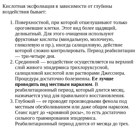
Кислотная эксфолиация в зависимости от глубины
воздействия бывает:
Поверхностной, при которой отшелушивают только
ороговевшие клетки. Этот вид более щадящий,
деликатный. Для этого очищения используют
фруктовые кислоты (миндальную, молочную,
гликолевую и пр.), иногда салициловую, действие
которой сложно контролировать. Период реабилитации
— три-четыре дня.
Срединной — воздействие осуществляется на верхний
слой живого эпидермиса трихлоруксусной,
салициловой кислотой или растворами Джесснера.
Процедура достаточно болезненна.
Ее лучше
проводить под местным наркозом
. В
реабилитационный период, который длится месяц,
назначается уход для правильного восстановления.
Глубокой — ее проводят производными фенола под
местным обезболиванием или даже общим наркозом.
Сеанс идет до «кровяной росы», то есть достаточно
сильного травмирования эпидермиса.
Реабилитационный период длится от месяца до трех.