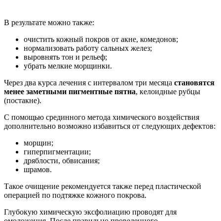
В результате можно также:
очистить кожный покров от акне, комедонов;
нормализовать работу сальных желез;
выровнять тон и рельеф;
убрать мелкие морщинки.
Через два курса лечения с интервалом три месяца
становятся
менее заметными пигментные пятна
, келоидные рубцы
(постакне).
С помощью срединного метода химического воздействия
дополнительно возможно избавиться от следующих дефектов:
морщин;
гиперпигментации;
дряблости, обвисания;
шрамов.
Такое очищение рекомендуется также перед пластической
операцией по подтяжке кожного покрова.
Глубокую химическую эксфолиацию проводят для
омоложения. После правильно проведенного