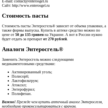
E-mail: contact@enterosgel.ru
Сайт: http://www.enterosgel.ru
Стоимость пасты
Стоимость пасты Энтеросгель® зависит от объема упаковки, а
также формы выпуска. Купить в аптеке средство можно по
цене от
50 до 135 гривен
на Украине. А вот в России нужно
будет отдать за препарат
от 270 рублей
.
Аналоги Энтеросгель®
Заменить Энтеросгель можно следующими
медикаментозными средствами:
Активированный уголь;
Полисорб;
Лактофильтрум;
Атоксил;
Энтерофурил;
Полифепан.
Важно!
Прежде чем купить аптечный аналог Энтеросгеля,
необходимо проконсультироваться с врачом.