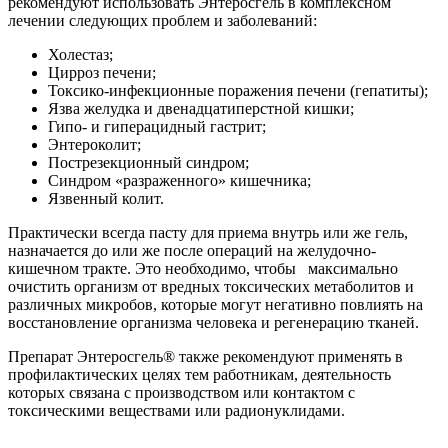
рекомендуют использовать Энтеросгель в комплексном
лечении следующих проблем и заболеваний:
Холестаз;
Цирроз печени;
Токсико-инфекционные поражения печени (гепатиты);
Язва желудка и двенадцатиперстной кишки;
Гипо- и гиперацидный гастрит;
Энтероколит;
Пострезекционный синдром;
Синдром «разраженного» кишечника;
Язвенный колит.
Практически всегда пасту для приема внутрь или же гель,
назначается до или же после операций на желудочно-
кишечном тракте. Это необходимо, чтобы максимально
очистить организм от вредных токсических метаболитов и
различных микробов, которые могут негативно повлиять на
восстановление организма человека и регенерацию тканей.
Препарат Энтеросгель® также рекомендуют применять в
профилактических целях тем работникам, деятельность
которых связана с производством или контактом с
токсическими веществами или радионуклидами.