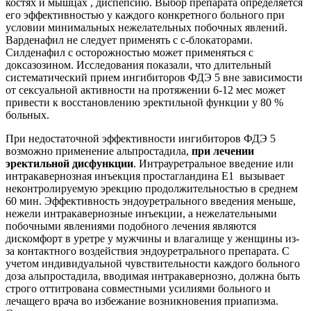
костях и мышцах , диспепсию. Выбор препарата определяется
его эффективностью у каждого конкретного больного при
условии минимальных нежелательных побочных явлений.
Варденафил не следует применять с с-блокаторами.
Силденафил с осторожностью может применяться с
доксазозином. Исследования показали, что длительный
систематический прием ингибиторов ФДЭ 5 вне зависимости
от сексуальной активности на протяжении 6-12 мес может
привести к восстановлению эректильной функции у 80 %
больных.
При недостаточной эффективности ингибиторов ФДЭ 5
возможно применение альпростадила,
при лечении
эректильной дисфункции
. Интрауретральное введение или
интракавернозная инъекция простагландина Е1 вызывает
неконтролируемую эрекцию продолжительностью в среднем
60 мин. Эффективность эндоуретрального введения меньше,
нежели интракавернозные инъекции, а нежелательными
побочными явлениями подобного лечения являются
дискомфорт в уретре у мужчины и влагалище у женщины из-
за контактного воздействия эндоуретрального препарата. С
учетом индивидуальной чувствительности каждого больного
доза альпростадила, вводимая интракавернозно, должна быть
строго оттитрована совместными усилиями больного и
лечащего врача во избежание возникновения приапизма.