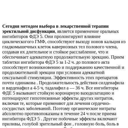
Сегодня методом выбора в лекарственной терапии
эректильной дисфункции
, является применение оральных
ингибиторов ФДЭ 5. Они пролонгируют влияние
циклическогого ГМФ, способствуют выходу ионов кальция из
гладкомышечных клеток кавернозных тел полового члена,
создавая их длительное и стойкое расслабление, что и
обеспечивает адекватную продолжительную эрекцию. Прием
таблетки ингибитора ФДЭ 5 за 1-2 ч. до полового акта
способствует возникновению и поддержанию качественной и
продолжительной эрекции при условии адекватной
сексуальной стимуляции. Эффективность этих препаратов
почти одинакова . Продолжительность действия силденафила
и варденафил а 4-5 ч, тадалафил а — 36 ч. Все ингибиторы
ФДЕ 5 вызывают стойкую коронарную вазодилатацию и
потенцируют гипотензивные эффекты других нитратов,
включая те, которые применяют для лечения сердечно-
сосудистых заболеваний. Поэтому органические нитраты
абсолютно противопоказаны в течение 24 ч после приема
ингибитора ФДЭ 5 . Другие побочные эффекты включают
приливы, голубой зрительный фон , головную боль, боль в