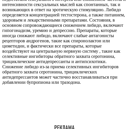
интенсивности сексуальных мыслей как спонтанных, так и
возникающих в ответ на эротическую стимуляцию. Либидо
определяется концентрацией тестостерона, а также питанием,
здоровьем и лекарственными препаратами. Состояния, в
основном сопровождающиеся снижением либидо, включают
гипогонадизм, уремию и депрессию. Препараты, которые
иногда снижают либидо, включают слабые антагонисты
рецепторов андрогенов, такие как спиронолактон или
циметидин, и фактически все препараты, которые
воздействуют на центральную нервную систему , такие как
селективные ингибиторы обратного захвата серотонина,
трициклические антидепрессанты и антипсихотики.
Снижение либидо из-за приема селективных ингибиторов
обратного захвата серотонина, трициклических
антидепрессантов может частично восстанавливаться при
добавлении бупропиона или тразодона.