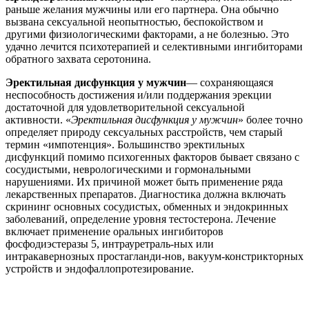
раньше желания мужчины или его партнера. Она обычно
вызвана сексуальной неопытностью, беспокойством и
другими физиологическими факторами, а не болезнью. Это
удачно лечится психотерапией и селективными ингибиторами
обратного захвата серотонина.
Эректильная дисфункция у мужчин
— сохраняющаяся
неспособность достижения и/или поддержания эрекции
достаточной для удовлетворительной сексуальной
активности. «
Эректильная дисфункция у мужчин
» более точно
определяет природу сексуальных расстройств, чем старый
термин «импотенция». Большинство эректильных
дисфункций помимо психогенных факторов бывает связано с
сосудистыми, неврологическими и гормональными
нарушениями. Их причиной может быть применение ряда
лекарственных препаратов. Диагностика должна включать
скрининг основных сосудистых, обменных и эндокринных
заболеваний, определение уровня тестостерона. Лечение
включает применение оральных ингибиторов
фосфодиэстеразы 5, интрауретраль-ных или
интракавернозных простагланди-нов, вакуум-констрикторных
устройств и эндофаллопротезирование.