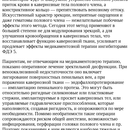
приток крови в кавернозные тела полового члена, а
констриктивное кольцо — препятствовать венозному оттоку.
Искусственный характер эрекции, неприятные ощущения и
даже гематомы полового члена — нежелательные побочные
эффекты этого метода. Сегодня этот метод применяют в
большей степени не для модулирования эрекций, а для
улучшения кровообращения в кавернозных телах, что
восстанавливает функцию кавернозной ткани, усиливает и
продлевает эффекты медикаментозной терапии ингибиторами
ФДЭ 5.
Пациентам, не отвечающим на медикаментозную терапию,
показано оперативное лечение эректильной дисфункции. При
веноокклюзивной недостаточности оно включает
лигирование поверхностных пенильных вен, а при
поражении кавернозной ткани — эндофаллопротезирование
— имплантацию пениального протеза. Это могут быть
относительно ригидные силиконовые или пластиковые
стержни, имплантируемые в просвет кавернозных тел, или
управляемые гидравлические приспособления, которые
наполняются, создавая ригидность, и опорожняются по мере
необходимости. Помимо необратимости такие операции
сопровождаются риском общей анестезии, возможностью
инфицирования, перфорации головки полового члена и пр.
Поэтому показаниями к ним являются наиболее тяжелые и