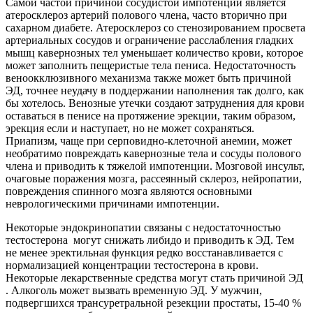
Самой частой причиной сосудистой импотенции является
атеросклероз артерий полового члена, часто вторично при
сахарном диабете. Атеросклероз со стенозированием просвета
артериальных сосудов и ограничение расслабления гладких
мышц кавернозных тел уменьшает количество крови, которое
может заполнить пещеристые тела пениса. Недостаточность
веноокклюзивного механизма также может быть причиной
ЭД, точнее неудачу в поддержании наполнения так долго, как
бы хотелось. Венозные утечки создают затруднения для крови
оставаться в пенисе на протяжение эрекции, таким образом,
эрекция если и наступает, но не может сохраняться.
Приапизм, чаще при серповидно-клеточной анемии, может
необратимо повреждать кавернозные тела и сосуды полового
члена и приводить к тяжелой импотенции. Мозговой инсульт,
очаговые поражения мозга, рассеянный склероз, нейропатии,
повреждения спинного мозга являются основными
неврологическими причинами импотенции.
Некоторые эндокринопатии связаны с недостаточностью
тестостерона могут снижать либидо и приводить к ЭД. Тем
не менее эректильная функция редко восстанавливается с
нормализацией концентрации тестостерона в крови.
Некоторые лекарственные средства могут стать причиной ЭД
. Алкоголь может вызвать временную ЭД. У мужчин,
подвергшихся трансуретральной резекции простаты, 15-40 %