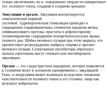
только увеличению, но и повышению твердости кавернозных
тел полового члена, создавая и сохраняя эрекцию.
Эякуляция и оргазм.
Эякуляция контролируется
симпатической нервной
системой. Адренергическая стимуляция приводит к
сокращению гладкомышечных элементов придатка яичка,
семявыносящего протока, простаты и рефлекторному
толчкообразному сокращению поперечнополосатых мышц
тазового дна. Шейка мочевого пузыря при этом закрыта, что
препятствует ретроградному выбросу спермы в просвет
мочевого пузыря. Селективные ингибиторы обратного
захвата серотонина могут снижать или ингибировать
эякуляцию.
Оргазм
— это сладострастное ощущение, которое появляется
в головном мозге в основном одновременно с эякуляцией.
Гипо- и аноргазмия может возникать вследствие снижения
чувствительности полового члена и его головки, чаще как
результат нейропатии.