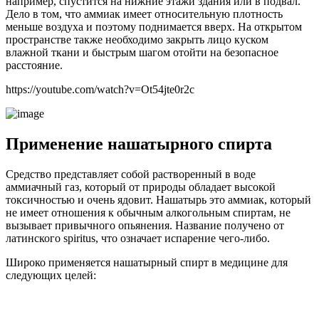
например, спустится на нижние этажи здания или в подвал.
Дело в том, что аммиак имеет относительную плотность
меньше воздуха и поэтому поднимается вверх. На открытом
пространстве также необходимо закрыть лицо куском
влажной ткани и быстрым шагом отойти на безопасное
расстояние.
https://youtube.com/watch?v=Ot54jte0r2c
Применение нашатырного спирта
Средство представляет собой растворенный в воде
аммиачный газ, который от природы обладает высокой
токсичностью и очень ядовит. Нашатырь это аммиак, который
не имеет отношения к обычным алкогольным спиртам, не
вызывает привычного опьянения. Название получено от
латинского spiritus, что означает испарение чего-либо.
Широко применяется нашатырный спирт в медицине для
следующих целей: