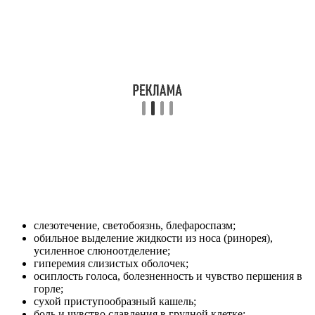
слезотечение, светобоязнь, блефароспазм;
обильное выделение жидкости из носа (ринорея),
усиленное слюноотделение;
гиперемия слизистых оболочек;
осиплость голоса, болезненность и чувство першения в
горле;
сухой приступообразный кашель;
боль и чувство сдавления в грудной клетке;