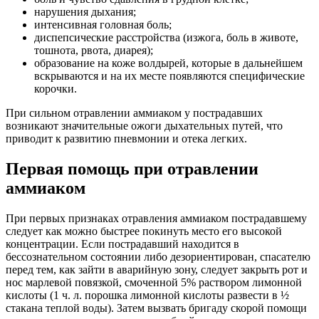
нарушения дыхания;
интенсивная головная боль;
диспепсические расстройства (изжога, боль в животе,
тошнота, рвота, диарея);
образование на коже волдырей, которые в дальнейшем
вскрываются и на их месте появляются специфические
корочки.
При сильном отравлении аммиаком у пострадавших
возникают значительные ожоги дыхательных путей, что
приводит к развитию пневмонии и отека легких.
Первая помощь при отравлении
аммиаком
При первых признаках отравления аммиаком пострадавшему
следует как можно быстрее покинуть место его высокой
концентрации. Если пострадавший находится в
бессознательном состоянии либо дезориентирован, спасателю
перед тем, как зайти в аварийную зону, следует закрыть рот и
нос марлевой повязкой, смоченной 5% раствором лимонной
кислоты (1 ч. л. порошка лимонной кислоты развести в ½
стакана теплой воды). Затем вызвать бригаду скорой помощи