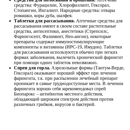
средства: Фурацилин, Хлорофиллипт, Гексорал,
Стопангин, Ингалипт. Народные средства: отвары
ромашки, коры дуба, шалфея.
Таблетки для рассасывания.
Аптечные средства для
рассасывания имеют в своем составе растительные
средства, антисептики, анестетики (Стрепсилс,
Фарингосепт, Фалиминт, Нео-ангин), некоторые
препараты содержат иммуностимулирующие
компоненты и витамины (ИРС-19, Имудон). Таблетки
для рассасывания используются обычно при легких
формах заболевания, вылечить хронический фарингит
при помощи одних таблеток невозможно.
Спреи для горла.
Аэрозольные формы (Тантум-Верде,
Гексорал) оказывают хороший эффект при лечении
фарингита, т.к. при распылении лечебный препарат
проникает в самые труднодоступные места. В лечении
фарингита хорошо себя зарекомендовал спрей
Биопарокс – антибиотик местного действия,
обладающий широким спектром действия против
различных грибков, вирусов и бактерий.