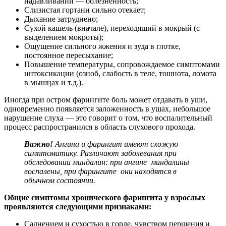
надавливании — болезненность;
Слизистая гортани сильно отекает;
Дыхание затруднено;
Сухой кашель (вначале), переходящий в мокрый (с
выделением мокроты);
Ощущение сильного жжения и зуда в глотке,
постоянное пересыхание;
Повышение температуры, сопровождаемое симптомами
интоксикации (озноб, слабость в теле, тошнота, ломота
в мышцах и т.д.).
Иногда при остром фарингите боль может отдавать в уши,
одновременно появляется заложенность в ушах, небольшое
нарушение слуха — это говорит о том, что воспалительный
процесс распространился в область слухового прохода.
Важно!
Ангина и фарингит имеют схожую
симптоматику. Различают заболевания при
обследовании миндалин: при ангине миндалины
воспалены, при фарингите они находятся в
обычном состоянии.
Общие симптомы хронического фарингита у взрослых
проявляются следующими признаками:
Саднением и сухостью в горле, чувством першения и