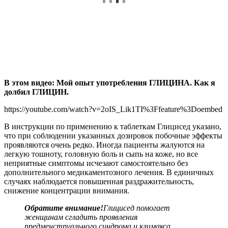
В этом видео: Мой опыт употребления ГЛИЦИНА. Как я
долбил ГЛИЦИН.
https://youtube.com/watch?v=2oIS_Lik1TI%3Ffeature%3Doembed
В инструкции по применению к таблеткам Глицисед указано,
что при соблюдении указанных дозировок побочные эффекты
проявляются очень редко. Иногда пациенты жалуются на
легкую тошноту, головную боль и сыпь на коже, но все
неприятные симптомы исчезают самостоятельно без
дополнительного медикаментозного лечения. В единичных
случаях наблюдается повышенная раздражительность,
снижение концентрации внимания.
Обратите внимание!
Глицисед помогает
женщинам сгладить проявления
предменструального синдрома и климакса.