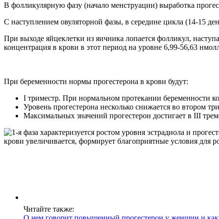
В фолликулярную фазу (начало менструации) выработка прогест
С наступлением овуляторной фазы, в середине цикла (14-15 ден
При выходе яйцеклетки из яичника лопается фолликул, наступа
концентрация в крови в этот период на уровне 6,99-56,63 нмол
При беременности нормы прогестерона в крови будут:
I триместр. При нормальном протекании беременности кон
Уровень прогестерона несколько снижается во втором трим
Максимальных значений прогестерон достигает в ІІІ трем
Читайте также:
О чем говорит повышенный прогестерон у женщин и каки