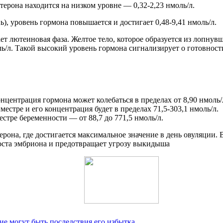
ерона находится на низком уровне — 0,32-2,23 нмоль/л.
ь), уровень гормона повышается и достигает 0,48-9,41 нмоль/л.
ет лютеиновая фаза. Желтое тело, которое образуется из лопнув
ль/л. Такой высокий уровень гормона сигнализирует о готовност
центрация гормона может колебаться в пределах от 8,90 нмоль/л
естре и его концентрация будет в пределах 71,5-303,1 нмоль/л.
естре беременности — от 88,7 до 771,5 нмоль/л.
е могут быть последствия его избытка