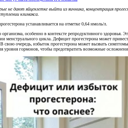
ые не дают яйцеклетке выйти из яичника, концентрация проге
аступлении климакса.
огестерона устанавливается на отметке 0,64 нмоль/л.
 организма, особенно в контексте репродуктивного здоровья. Эт
ии менструального цикла. Дефицит прогестерона может привест
свою очередь, избыток прогестерона может вызвать симптомы, т
я уровня гормонов, чтобы предотвратить возможные осложнения