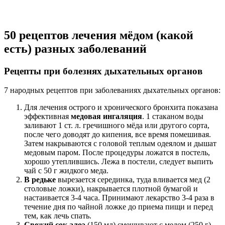
50 рецептов лечения мёдом (какой
есть) разных заболеваний
Рецепты при болезнях дыхательных органов
7 народных рецептов при заболеваниях дыхательных органов:
Для лечения острого и хронического бронхита показана
эффективная
медовая ингаляция
. 1 стаканом воды
заливают 1 ст. л. гречишного мёда или другого сорта,
после чего доводят до кипения, все время помешивая.
Затем накрываются с головой теплым одеялом и дышат
медовым паром. После процедуры ложатся в постель,
хорошо утеплившись. Лежа в постели, следует выпить
чай с 50 г жидкого меда.
В редьке
вырезается серединка, туда вливается мед (2
столовые ложки), накрывается плотной бумагой и
настаивается 3-4 часа. Принимают лекарство 3-4 раза в
течение дня по чайной ложке до приема пищи и перед
тем, как лечь спать.
Свежий сок алоэ
(150 мл) смешивают с медом (250 г),