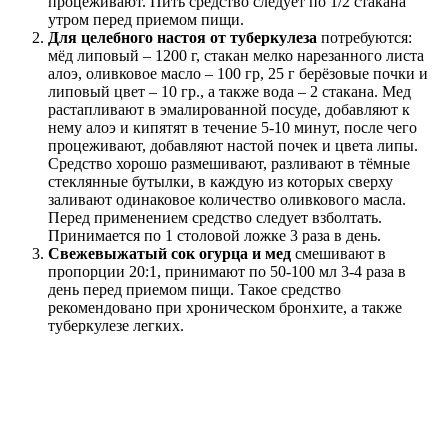
процеживают. Пить средство следует по 1/2 стакана
утром перед приемом пищи.
Для целебного настоя от туберкулеза
потребуются:
мёд липовый – 1200 г, стакан мелко нарезанного листа
алоэ, оливковое масло – 100 гр, 25 г берёзовые почки и
липовый цвет – 10 гр., а также вода – 2 стакана. Мед
растапливают в эмалированной посуде, добавляют к
нему алоэ и кипятят в течение 5-10 минут, после чего
процеживают, добавляют настой почек и цвета липы.
Средство хорошо размешивают, разливают в тёмные
стеклянные бутылки, в каждую из которых сверху
заливают одинаковое количество оливкового масла.
Перед применением средство следует взболтать.
Принимается по 1 столовой ложке 3 раза в день.
Свежевыжатый сок огурца и мед
смешивают в
пропорции 20:1, принимают по 50-100 мл 3-4 раза в
день перед приемом пищи. Такое средство
рекомендовано при хроническом бронхите, а также
туберкулезе легких.