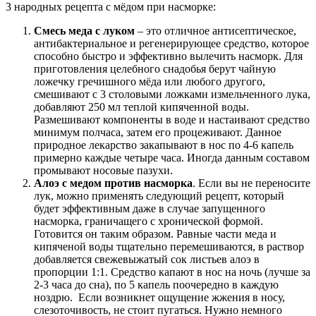
3 народных рецепта с мёдом при насморке:
Смесь меда с луком
– это отличное антисептическое,
антибактериальное и регенерирующее средство, которое
способно быстро и эффективно вылечить насморк. Для
приготовления целебного снадобья берут чайную
ложечку гречишного мёда или любого другого,
смешивают с 3 столовыми ложками измельченного лука,
добавляют 250 мл теплой кипяченной воды.
Размешивают компоненты в воде и настаивают средство
минимум полчаса, затем его процеживают. Данное
природное лекарство закапывают в нос по 4-6 капель
примерно каждые четыре часа. Иногда данным составом
промывают носовые пазухи.
Алоэ с медом против насморка
. Если вы не переносите
лук, можно применять следующий рецепт, который
будет эффективным даже в случае запущенного
насморка, граничащего с хронической формой.
Готовится он таким образом. Равные части меда и
кипяченой воды тщательно перемешиваются, в раствор
добавляется свежевыжатый сок листьев алоэ в
пропорции 1:1. Средство капают в нос на ночь (лучше за
2-3 часа до сна), по 5 капель поочередно в каждую
ноздрю. Если возникнет ощущение жжения в носу,
слезоточивость, не стоит пугаться. Нужно немного