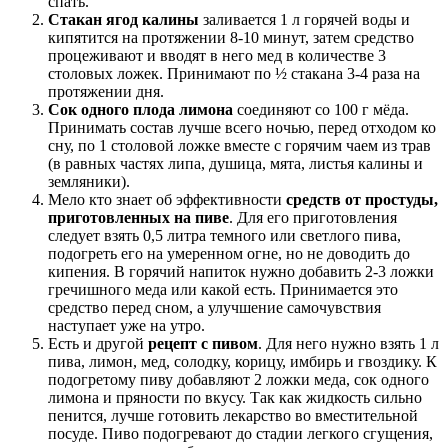
спать.
Стакан ягод калины
заливается 1 л горячей воды и
кипятится на протяжении 8-10 минут, затем средство
процеживают и вводят в него мед в количестве 3
столовых ложек. Принимают по ½ стакана 3-4 раза на
протяжении дня.
Сок одного плода лимона
соединяют со 100 г мёда.
Принимать состав лучше всего ночью, перед отходом ко
сну, по 1 столовой ложке вместе с горячим чаем из трав
(в равных частях липа, душица, мята, листья калины и
земляники).
Мело кто знает об эффективности
средств от простуды,
приготовленных на пиве
. Для его приготовления
следует взять 0,5 литра темного или светлого пива,
подогреть его на умеренном огне, но не доводить до
кипения. В горячий напиток нужно добавить 2-3 ложки
гречишного меда или какой есть. Принимается это
средство перед сном, а улучшение самочувствия
наступает уже на утро.
Есть и другой
рецепт с пивом
. Для него нужно взять 1 л
пива, лимон, мед, солодку, корицу, имбирь и гвоздику. К
подогретому пиву добавляют 2 ложки меда, сок одного
лимона и пряности по вкусу. Так как жидкость сильно
пенится, лучше готовить лекарство во вместительной
посуде. Пиво подогревают до стадии легкого сгущения,