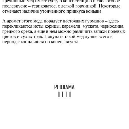
Гречишный мед имеет густую консистенцию и свое особое
послевкусие – терпковатое, с легкой горчинкой. Некоторые
отмечают наличие утонченного привкуса коньяка.
А аромат этого меда порадует настоящих гурманов – здесь
перекликаются ноты корицы, карамели, муската, чернослива,
грецкого ореха, а еще в нем можно различить запахи полевых
цветов и сухих трав. Покупать такой мед лучше всего в
период с конца июля по конец августа.