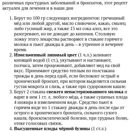
Берут по 100 гр следующих ингредиентов: гречишный
мёд или любой другой, масло сливочное, какао, смалец
либо гусиный жир, а также 15 мл сока алоэ, все это
разогревают, но не доводят до кипения. Столовую
ложку этого лекарства растворяют в стакане горячего
молока и пьют дважды в день – в утреннее и вечернее
время.
Измельченный липовый цвет
(1 ч.л.) заливают
кипящей водой (1 ст.), укутывают и настаивают,
полчаса, затем процеживают, добавляют мед на свой
вкус. Принимают средство теплым по полстакана
трижды в день перед едой, если беспокоит острый и
хронический бронхит, при котором выделяется сильная
густая мокрота и слизь, а также при судорожном кашле.
Берут 2 стакана
свежего непастеризованного молока
и
варят в нем 1 ст. л. любого мёда, а также сушеных плода
4 инжира в измельченном виде. Средство пьют в
горячем виде по 1 стакану дважды в день после еды от
острого и хронического бронхита, сильного сухого
кашля, бронхоэктатической болезни, при грудных болях,
отеке голосовых связок.
Высушенные плоды чёрной бузины
(1 ст.л.)