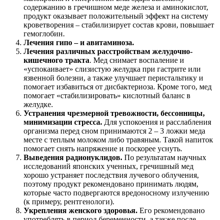
содержанию в гречишном меде железа и аминокислот,
продукт оказывает положительный эффект на систему
кроветворения – стабилизирует состав крови, повышает
гемоглобин.
Лечения гипо – и авитаминоза.
Лечения различных расстройствам желудочно-
кишечного тракта
. Мед снимает воспаление и
«успокаивает» слизистую желудка при гастрите или
язвенной болезни, а также улучшает перистальтику и
помогает избавиться от дисбактериоза. Кроме того, мед
помогает «стабилизировать» кислотный баланс в
желудке.
Устранения чрезмерной тревожности, бессонницы,
минимизации стресса.
Для успокоения и расслабления
организма перед сном принимаются 2 – 3 ложки меда
месте с теплым молоком либо травяным. Такой напиток
помогает снять напряжение и поскорее уснуть.
Выведения радионуклидов.
По результатам научных
исследований японских ученных, гречишный мед
хорошо устраняет последствия лучевого облучения,
поэтому продукт рекомендовано принимать людям,
которые часто подвергаются вредоносному излучению
(к примеру, рентгенологи).
Укрепления женского здоровья.
Его рекомендовано
употреблять в период беременности, а также после