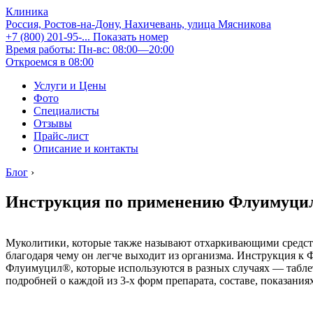
Клиника
Россия, Ростов-на-Дону, Нахичевань, улица Мясникова
+7 (800) 201-95-...
Показать номер
Время работы: Пн-вс: 08:00—20:00
Откроемся в 08:00
Услуги и Цены
Фото
Специалисты
Отзывы
Прайс-лист
Описание и контакты
Блог
›
Инструкция по применению Флуимуцила
Муколитики, которые также называют отхаркивающими средств
благодаря чему он легче выходит из организма. Инструкция к 
Флуимуцил®, которые используются в разных случаях — таблет
подробней о каждой из 3-х форм препарата, составе, показания