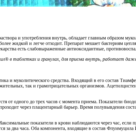
раствора и употребления внутрь, обладает главным образом мук
более жидкой и легче отходит. Препарат мешает бактериям цепля
екарства есть слабовыраженные антиоксидантные, противовоспа
л® в таблетках и гранулах, для приема внутрь, работает даж
ика и муколитического средства. Входящий в его состав Тиамф
жительных, так и грамотрицательных организмов. Ацетилцистеи
тя от одного до трех часов с момента приема. Показатели биод
 проходит через плацентарный барьер. Время полувывдения соста
Максимальные показатели в крови наблюдаются через час, если
ется за два часа. Оба компонента, входящие в состав Флуимуцила