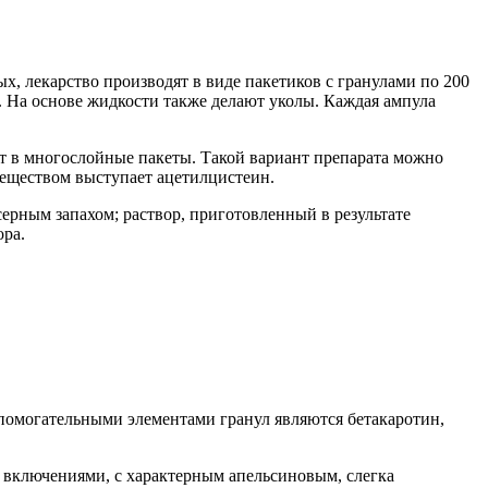
х, лекарство производят в виде пакетиков с гранулами по 200
 На основе жидкости также делают уколы. Каждая ампула
ут в многослойные пакеты. Такой вариант препарата можно
веществом выступает ацетилцистеин.
серным запахом; раствор, приготовленный в результате
ора.
помогательными элементами гранул являются бетакаротин,
 включениями, с характерным апельсиновым, слегка