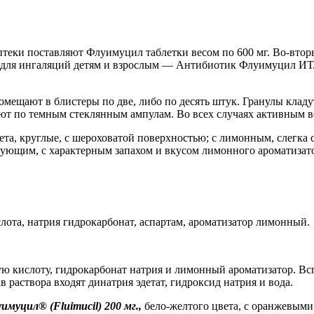
теки поставляют Флуимуцил таблетки весом по 600 мг. Во-вторы
т для ингаляций детям и взрослым — Антибиотик Флуимуцил ИТ.
омещают в блистеры по две, либо по десять штук. Гранулы клад
суют по темным стеклянным ампулам. Во всех случаях активным 
ета, круглые, с шероховатой поверхностью; с лимонным, слегка 
ирующим, с характерным запахом и вкусом лимонного ароматизат
слота, натрия гидрокарбонат, аспартам, ароматизатор лимонный.
ю кислоту, гидрокарбонат натрия и лимонный ароматизатор. Вс
 раствора входят динатрия эдетат, гидроксид натрия и вода.
муцил® (Fluimucil) 200 мг.,
бело-желтого цвета, с оранжевыми