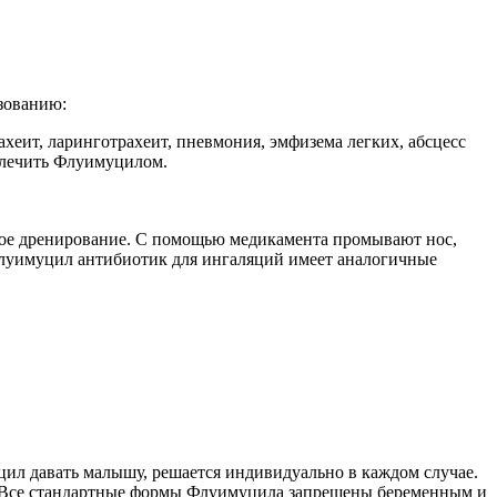
зованию:
хеит, ларинготрахеит, пневмония, эмфизема легких, абсцесс
о лечить Флуимуцилом.
нное дренирование. С помощью медикамента промывают нос,
Флуимуцил антибиотик для ингаляций имеет аналогичные
цил давать малышу, решается индивидуально в каждом случае.
ча. Все стандартные формы Флуимуцила запрещены беременным и