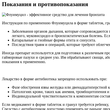
Показания и противопоказания
Инструкция по применению Флуимуцила в форме таблеток, гра
Заболевания органов дыхания, которые сопровождаются з
легкого, муковисцидоз и бронхоэктатическая болезнь. Ес
Катаральные и гнойные формы отита и синусита.
Последствия травм и операций, которые требуют облегчен
Иногда препарат используется для подготовки к различным п
гайморовые пазухи и среднее ухо. Им обрабатывают свищи, а
показания к применению.
Лекарство в форме антибиотика запрещено использовать при:
Фазе обострения язвы желудка или двенадцатиперстной 
Патологиях крови, таких как анемия, тромбоцитопения и
Индивидуальной чувствительности к компонентам состав
Если медикамент в форме таблеток и гранул требуется ребенк
Средство с антибиотиком допустимо применять не раньше двух