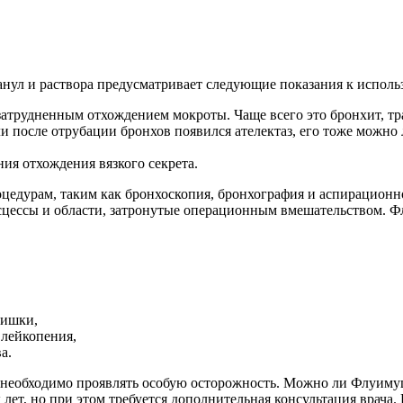
нул и раствора предусматривает следующие показания к исполь
атрудненным отхождением мокроты. Чаще всего это бронхит, тра
ли после отрубации бронхов появился ателектаз, его тоже можн
ия отхождения вязкого секрета.
роцедурам, таким как бронхоскопия, бронхография и аспирацио
бсцессы и области, затронутые операционным вмешательством. 
кишки,
 лейкопения,
а.
у, необходимо проявлять особую осторожность. Можно ли Флуиму
 лет, но при этом требуется дополнительная консультация вра