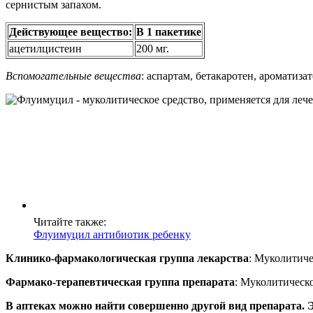
сернистым запахом.
Действующее вещество:
В 1 пакетике
ацетилцистеин
200 мг.
Вспомогательные вещества
: аспартам, бетакаротен, ароматиза
Читайте также:
Флуимуцил антибиотик ребенку
Клинико-фармакологическая группа лекарства
: Муколитиче
Фармако-терапевтическая группа препарата
: Муколитическо
В аптеках можно найти совершенно другой вид препарата. 