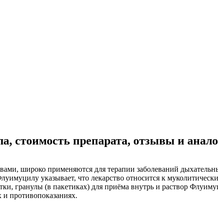
, стоимость препарата, отзывы и анал
ами, широко применяются для терапии заболеваний дыхательных
Флуимуцилу указывает, что лекарство относится к муколитическ
ки, гранулы (в пакетиках) для приёма внутрь и раствор Флуим
х и противопоказаниях.