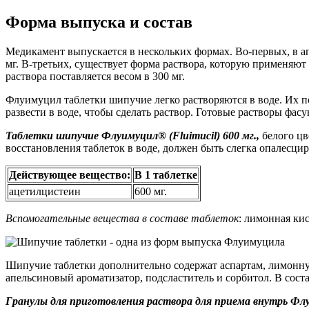
Форма выпуска и состав
Медикамент выпускается в нескольких формах. Во-первых, в ап
мг. В-третьих, существует форма раствора, которую применяю
раствора поставляется весом в 300 мг.
Флуимуцил таблетки шипучие легко растворяются в воде. Их п
развести в воде, чтобы сделать раствор. Готовые растворы фа
Таблетки шипучие Флуимуцил® (Fluimucil) 600 мг.,
белого цв
восстановления таблеток в воде, должен быть слегка опалесц
Действующее вещество:
В 1 таблетке
ацетилцистеин
600 мг.
Вспомогательные вещества в составе таблеток
: лимонная ки
Шипучие таблетки дополнительно содержат аспартам, лимонну
апельсиновый ароматизатор, подсластитель и сорбитол. В состав
Гранулы для приготовления раствора для приема внутрь Флуи