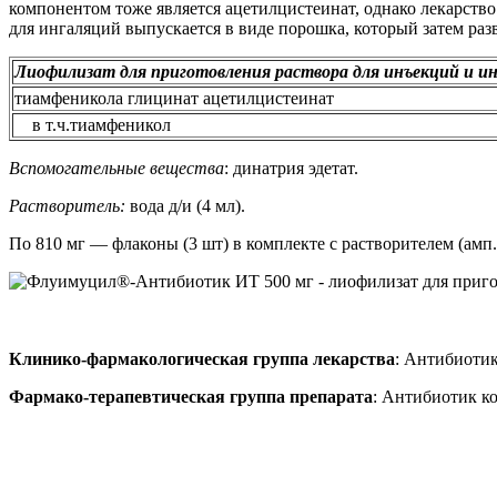
компонентом тоже является ацетилцистеинат, однако лекарст
для ингаляций выпускается в виде порошка, который затем раз
Лиофилизат для приготовления раствора для инъекций и и
тиамфеникола глицинат ацетилцистеинат
в т.ч.тиамфеникол
Вспомогательные вещества
: динатрия эдетат.
Растворитель:
вода д/и (4 мл).
По 810 мг — флаконы (3 шт) в комплекте с растворителем (амп
Клинико-фармакологическая группа лекарства
: Антибиотик
Фармако-терапевтическая группа препарата
: Антибиотик к