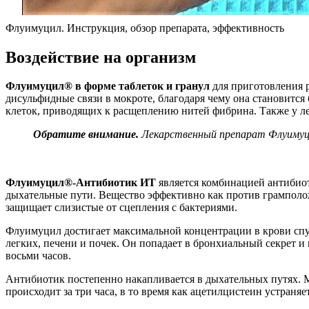
Флуимуцил. Инструкция, обзор препарата, эффективность
Воздействие на организм
Флуимуцил® в форме таблеток и гранул
для приготовления 
дисульфидные связи в мокроте, благодаря чему она становится 
клеток, приводящих к расщеплению нитей фибрина. Также у л
Обратите внимание.
Лекарственный препарат Флуимуци
Флуимуцил®-Антибиотик ИТ
является комбинацией антибиот
дыхательные пути. Вещество эффективно как против грамполо
защищает слизистые от сцепления с бактериями.
Флуимуцил достигает максимальной концентрации в крови спус
легких, печени и почек. Он попадает в бронхиальный секрет и
восьми часов.
Антибиотик постепенно накапливается в дыхательных путях. 
происходит за три часа, в то время как ацетилцистеин устраня