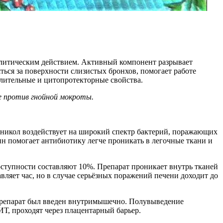
олитическим действием. Активный компонент разрывает
ться за поверхности слизистых бронхов, помогает работе
лительные и цитопротекторные свойства.
е против гнойной мокроты.
еникол воздействует на широкий спектр бактерий, поражающих
н помогает антибиотику легче проникать в легочные ткани и
оступности составляют 10%. Препарат проникает внутрь тканей
вляет час, но в случае серьёзных поражений печени доходит до
 препарат был введен внутримышечно. Полувыведение
 ИТ, проходят через плацентарный барьер.