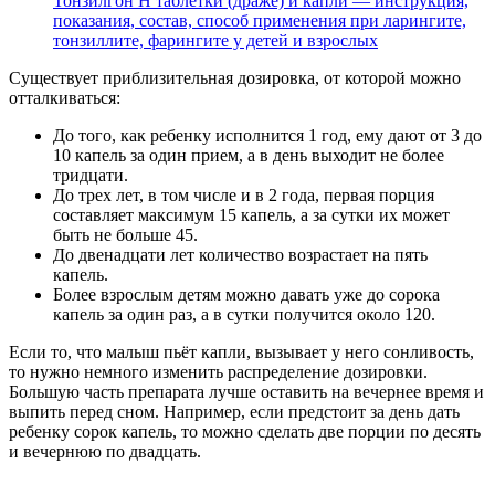
Тонзилгон Н таблетки (драже) и капли — инструкция,
показания, состав, способ применения при ларингите,
тонзиллите, фарингите у детей и взрослых
Существует приблизительная дозировка, от которой можно
отталкиваться:
До того, как ребенку исполнится 1 год, ему дают от 3 до
10 капель за один прием, а в день выходит не более
тридцати.
До трех лет, в том числе и в 2 года, первая порция
составляет максимум 15 капель, а за сутки их может
быть не больше 45.
До двенадцати лет количество возрастает на пять
капель.
Более взрослым детям можно давать уже до сорока
капель за один раз, а в сутки получится около 120.
Если то, что малыш пьёт капли, вызывает у него сонливость,
то нужно немного изменить распределение дозировки.
Большую часть препарата лучше оставить на вечернее время и
выпить перед сном. Например, если предстоит за день дать
ребенку сорок капель, то можно сделать две порции по десять
и вечернюю по двадцать.