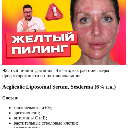
Жёлтый пилинг для лица | Что это, как работает, меры
предосторожности и противопоказания
Acglicolic Liposomal Serum, Sesderma (6% г.к.)
Состав:
гликолевая к-та 6%;
эрготионеин;
витамины С и Е;
растительные стволовые клетки;