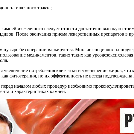
дочно-кишечного тракта;
камней из желчного следует отнести достаточно высокую стоим
цидивов. После окончания приема лекарственных препаратов в кр
м пузыре без операции варьируется. Многие специалисты подче
ользование медикаментов, таких таких как урсодезоксихолевая
оля.
ая увеличение потребления клетчатки и уменьшение жиров, что
 как фитотерапия, но их эффективность не всегда подтвержден
 перед началом любых процедур необходимо проконсультироватьс
ента и характеристиках камней.