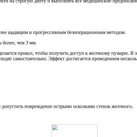
йти на строгую диету и выполнять все медицинские предписания
более щадящим и прогрессивным безоперационным методом.
 более, чем 3 мм.
елается прокол, чтобы получить доступ к желчному пузырю. В з
ходят самостоятельно. Эффект достигается проведением нескольк
е допустить повреждение острыми осколками стенок желчного.