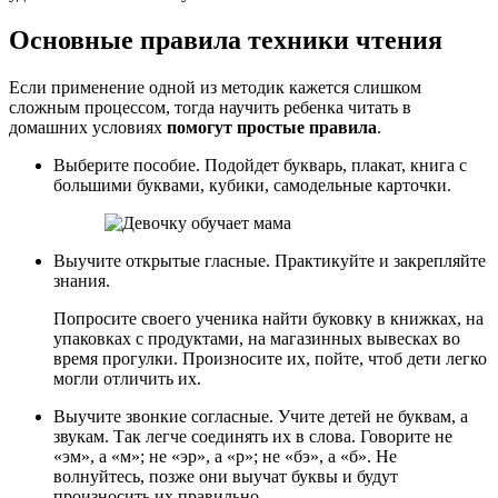
Основные правила техники чтения
Если применение одной из методик кажется слишком
сложным процессом, тогда научить ребенка читать в
домашних условиях
помогут простые правила
.
Выберите пособие. Подойдет букварь, плакат, книга с
большими буквами, кубики, самодельные карточки.
Выучите открытые гласные. Практикуйте и закрепляйте
знания.
Попросите своего ученика найти буковку в книжках, на
упаковках с продуктами, на магазинных вывесках во
время прогулки. Произносите их, пойте, чтоб дети легко
могли отличить их.
Выучите звонкие согласные. Учите детей не буквам, а
звукам. Так легче соединять их в слова. Говорите не
«эм», а «м»; не «эр», а «р»; не «бэ», а «б». Не
волнуйтесь, позже они выучат буквы и будут
произносить их правильно.