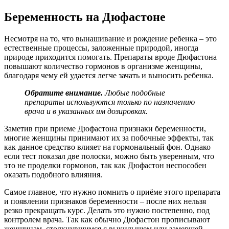
Беременность на Дюфастоне
Несмотря на то, что вынашивание и рождение ребенка – это
естественные процессы, заложенные природой, иногда
природе приходится помогать. Препараты вроде Дюфастона
повышают количество гормонов в организме женщины,
благодаря чему ей удается легче зачать и выносить ребенка.
Обратите внимание.
Любые подобные
препараты используются только по назначению
врача и в указанных им дозировках.
Заметив при приеме Дюфастона признаки беременности,
многие женщины принимают их за побочные эффекты, так
как данное средство влияет на гормональный фон. Однако
если тест показал две полоски, можно быть уверенным, что
это не проделки гормонов, так как Дюфастон неспособен
оказать подобного влияния.
Самое главное, что нужно помнить о приёме этого препарата
и появлении признаков беременности – после них нельзя
резко прекращать курс. Делать это нужно постепенно, под
контролем врача. Так как обычно Дюфастон прописывают
женщинам, столкнувшимся с выкидышем или замершей