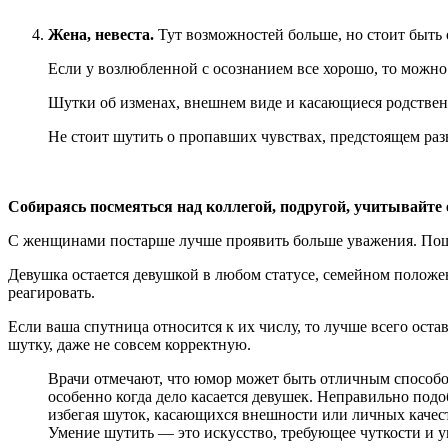
Жена, невеста.
Тут возможностей больше, но стоит быть
Если у возлюбленной с осознанием все хорошо, то можно 
Шутки об изменах, внешнем виде и касающиеся родствен
Не стоит шутить о пропавших чувствах, предстоящем раз
Собираясь посмеяться над коллегой, подругой, учитывайте е
С женщинами постарше лучше проявить больше уважения. Пошл
Девушка остается девушкой в любом статусе, семейном положе
реагировать.
Если ваша спутница относится к их числу, то лучше всего ост
шутку, даже не совсем корректную.
Врачи отмечают, что юмор может быть отличным способо
особенно когда дело касается девушек. Неправильно под
избегая шуток, касающихся внешности или личных качест
Умение шутить — это искусство, требующее чуткости и у