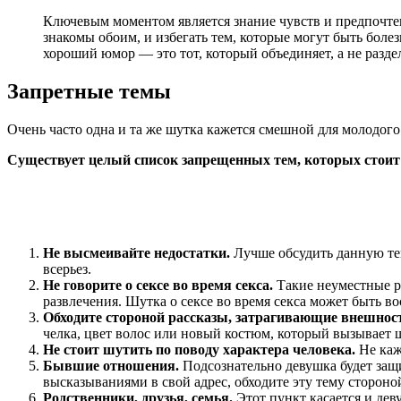
Ключевым моментом является знание чувств и предпочтен
знакомы обоим, и избегать тем, которые могут быть боле
хороший юмор — это тот, который объединяет, а не раздел
Запретные темы
Очень часто одна и та же шутка кажется смешной для молодог
Существует целый список запрещенных тем, которых стоит и
Не высмеивайте недостатки.
Лучше обсудить данную тем
всерьез.
Не говорите о сексе во время секса.
Такие неуместные р
развлечения. Шутка о сексе во время секса может быть в
Обходите стороной рассказы, затрагивающие внешнос
челка, цвет волос или новый костюм, который вызывает 
Не стоит шутить по поводу характера человека.
Не кажд
Бывшие отношения.
Подсознательно девушка будет защи
высказываниями в свой адрес, обходите эту тему стороно
Родственники, друзья, семья.
Этот пункт касается и дев