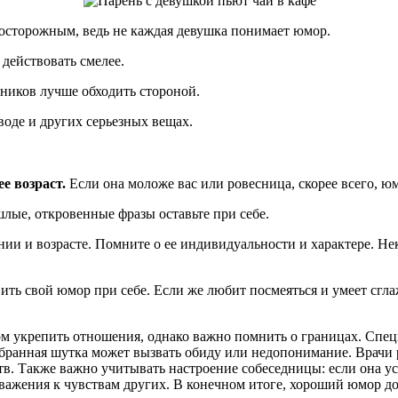
 осторожным, ведь не каждая девушка понимает юмор.
действовать смелее.
ников лучше обходить стороной.
воде и других серьезных вещах.
е возраст.
Если она моложе вас или ровесница, скорее всего, ю
ые, откровенные фразы оставьте при себе.
нии и возрасте. Помните о ее индивидуальности и характере. Н
авить свой юмор при себе. Если же любит посмеяться и умеет сг
м укрепить отношения, однако важно помнить о границах. Спец
обранная шутка может вызвать обиду или недопонимание. Врачи
в. Также важно учитывать настроение собеседницы: если она ус
важения к чувствам других. В конечном итоге, хороший юмор дол