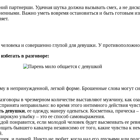
ий партнерши. Удачная шутка должна вызывать смех, а не диск
зненными. Важно уметь вовремя остановиться и быть готовым изв
яет.
о человека и совершенно глупой для девушки. У противоположно
збегать в разговоре:
у в непринужденной, легкой форме. Брошенные слова могут сил
азговоры в чрезмерном количестве выставляют мужчину, как оза
оспринята неправильно: во время этого интимного действия чувс
ть девушки
, ее одежду, манеру одеваться. Косметика, прическа 
широкую улыбку – это ее способ самовыражения.
ой понравится, если молодой человек будет высмеивать ее ревно
щать бывшего кавалера независимо от того, какие чувства к не
й.
ушек, и парней. Никто не любит, когда над его друзьями или ро