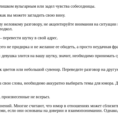
лишком вульгарным или задел чувства собеседницы.
как вы можете загладить свою вину.
 неловкому разговору, не акцентируйте внимания на ситуации и
подкол.
 перевести шутку в свой адрес.
это не придирка и не желание ее обидеть, а просто неудачная фр
евушка злится на вашу шутку, значит, необходимо принимать ср
к цветов или небольшой сувенир. Переведите разговор на другую
 свои слова, необходимо аккуратно выбирать темы для юмора. Д
 произнесенные не всерьез.
ений. Многие считают, что юмор в отношениях может сблизить
ыми, если они основаны на доверии и взаимопонимании. Однако