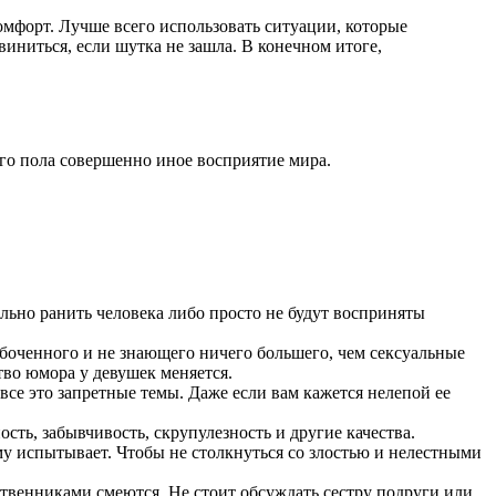
омфорт. Лучше всего использовать ситуации, которые
иниться, если шутка не зашла. В конечном итоге,
го пола совершенно иное восприятие мира.
ьно ранить человека либо просто не будут восприняты
боченного и не знающего ничего большего, чем сексуальные
тво юмора у девушек меняется.
– все это запретные темы. Даже если вам кажется нелепой ее
сть, забывчивость, скрупулезность и другие качества.
му испытывает. Чтобы не столкнуться со злостью и нелестными
дственниками смеются. Не стоит обсуждать сестру подруги или