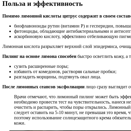
Польза и эффективность
Помимо лимонной кислоты цитрус содержит в своем состав
биофлавоноиды рутин (витамин P) и гесперидин, повыша
фитонциды, обладающие антибактериальными и антисеп
аскорбиновую кислоту, эффективно отбеливающую пигм
Лимонная кислота разрыхляет верхний слой эпидермиса, очища
Пилинг на основе лимона способен
быстро осветлить кожу, а 
сузить расширенные поры;
избавить от комедонов, растворяя сальные пробки;
разгладить морщины, подтянуть овал лица.
После лимонных сеансов эксфолиации
лицо сразу выглядит о
Врачи отмечают, что лимонный пилинг может быть эффек
необходимо провести тест на чувствительность, нанеся н
очистить и распарить, чтобы поры открылись. Лимонный с
следует оставить на 5-10 минут, не превышая это время,
поэтому использование солнцезащитного крема обязатель
кожи.