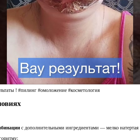
льтаты ! #пилинг #омоложение #косметология
ловиях
мбинации
с дополнительными ингредиентами — мелко натертая цед
горитму: