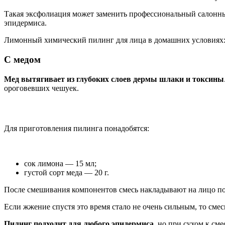
Такая эксфолиация может заменить профессиональный салонны
эпидермиса.
Лимонный химический пилинг для лица в домашних условиях
С медом
Мед вытягивает из глубоких слоев дермы шлаки и токсины
ороговевших чешуек.
Для приготовления пилинга понадобятся:
сок лимона — 15 мл;
густой сорт меда — 20 г.
После смешивания компонентов смесь накладывают на лицо п
Если жжение спустя это время стало не очень сильным, то сме
Пилинг подходит для любого эпидермиса
, но при сухом к см