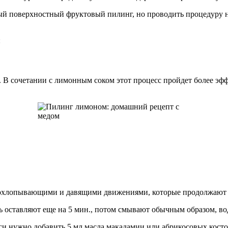
й поверхностный фруктовый пилинг, но проводить процедуру н
:
. В сочетании с лимонным соком этот процесс пройдет более эф
охлопывающими и давящими движениями, которые продолжают в
сь оставляют еще на 5 мин., потом смывают обычным образом, во
еси нужно добавить 5 мл масла макадамии или абрикосовых косто