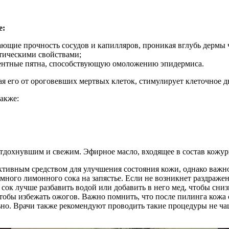
е:
ющие прочность сосудов и капилляров, проникая вглубь дермы 
тическими свойствами;
ентные пятна, способствующую омоложению эпидермиса.
я его от ороговевших мертвых клеток, стимулирует клеточное д
также:
тдохнувшим и свежим. Эфирное масло, входящее в состав кожуры
тивным средством для улучшения состояния кожи, однако важно
емного лимонного сока на запястье. Если не возникнет раздраж
ок лучше разбавить водой или добавить в него мед, чтобы снизи
 чтобы избежать ожогов. Важно помнить, что после пилинга кожа 
но. Врачи также рекомендуют проводить такие процедуры не ча