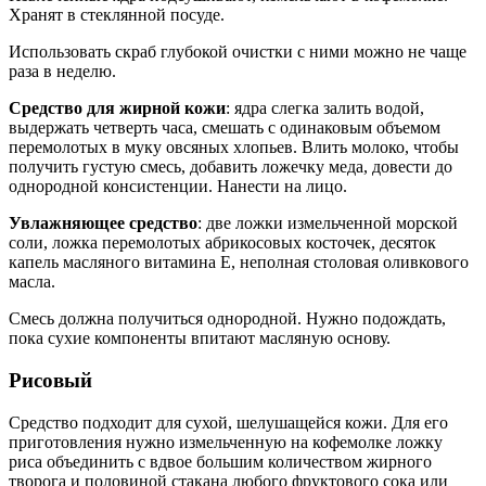
Хранят в стеклянной посуде.
Использовать скраб глубокой очистки с ними можно не чаще
раза в неделю.
Средство для жирной кожи
: ядра слегка залить водой,
выдержать четверть часа, смешать с одинаковым объемом
перемолотых в муку овсяных хлопьев. Влить молоко, чтобы
получить густую смесь, добавить ложечку меда, довести до
однородной консистенции. Нанести на лицо.
Увлажняющее средство
: две ложки измельченной морской
соли, ложка перемолотых абрикосовых косточек, десяток
капель масляного витамина Е, неполная столовая оливкового
масла.
Смесь должна получиться однородной. Нужно подождать,
пока сухие компоненты впитают масляную основу.
Рисовый
Средство подходит для сухой, шелушащейся кожи. Для его
приготовления нужно измельченную на кофемолке ложку
риса объединить с вдвое большим количеством жирного
творога и половиной стакана любого фруктового сока или