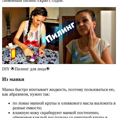
Лимонный пилинг-скраб с содой:
DIY 🌟Пилинг для лица🌟
Из манки
Манка быстро впитывает жидкость, поэтому пользоваться ею,
как абразивом, нужно так:
по ложке манной крупы и оливкового масла выложить в
разные емкости;
влажную кожу скрабируют манкой постепенно,
обмакивая каждый раз пальцы со щепоткой крупы в