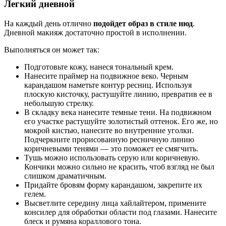
Легкий дневной
На каждый день отлично
подойдет образ в стиле нюд
.
Дневной макияж достаточно простой в исполнении.
Выполняться он может так:
Подготовьте кожу, нанеся тональный крем.
Нанесите праймер на подвижное веко. Черным
карандашом наметьте контур ресниц. Используя
плоскую кисточку, растушуйте линию, превратив ее в
небольшую стрелку.
В складку века нанесите темные тени. На подвижном
его участке растушуйте золотистый оттенок. Его же, но
мокрой кистью, нанесите во внутренние уголки.
Подчеркните прорисованную ресничную линию
коричневыми тенями — это поможет ее смягчить.
Тушь можно использовать серую или коричневую.
Кончики можно сильно не красить, чтоб взгляд не был
слишком драматичным.
Придайте бровям форму карандашом, закрепите их
гелем.
Высветлите середину лица хайлайтером, примените
консилер для обработки области под глазами. Нанесите
блеск и румяна кораллового тона.