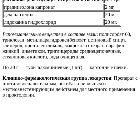
преднизолона капронат
2 мг.
декспантенол
20 мг.
лидокаина гидрохлорид
20 мг.
Вспомогательные вещества в составе мази
: полисорбат 60,
триклозан, метилпарагидроксибензоат, цетиловый спирт,
глицерол, пропиленгликоль, макрогола стеарат, парафин
жидкий, диметикон, триглицериды среднецепочечные,
стеариновая кислота, вода очищенная.
По 20 г — тубы алюминиевые (1 шт) — картонные пачки.
Клинико-фармакологическая группа лекарства
: Препарат с
противовоспалительным, антибактериальным и
местноанестезирующим действием для местного применения
в проктологии.