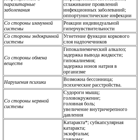
паразитарные
сглаживание проявлений
заболевания
инфекционных заболеваний;
оппортунистические инфекции
Со стороны иммунной
Реакции индивидуальной
системы
гиперчувствительности
Со стороны эндокринной
Угнетение функции коркового
системы
слоя надпочечников
Гипокалиемический алкалоз;
задержка вывода жидкости;
Со стороны обмена
гипокалиемия;
веществ
задержка ионов натрия в
организме
Возможна бессонница;
Нарушения психики
психические расстройства.
Судороги мышц;
головокружение;
Со стороны нервной
головная боль;
системы
увеличение внутричерепного
давления
Катаракта*; субкапсулярная
катаракта;
экзофтальм;
глаукома;