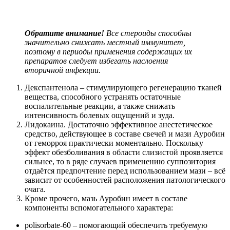
Обратите внимание!
Все стероиды способны
значительно снижать местный иммунитет,
поэтому в периоды применения содержащих их
препаратов следует избегать наслоения
вторичной инфекции.
Декспантенола – стимулирующего регенерацию тканей
вещества, способного устранять остаточные
воспалительные реакции, а также снижать
интенсивность болевых ощущений и зуда.
Лидокаина. Достаточно эффективное анестетическое
средство, действующее в составе свечей и мази Ауробин
от геморроя практически моментально. Поскольку
эффект обезболивания в области слизистой проявляется
сильнее, то в ряде случаев применению суппозитория
отдаётся предпочтение перед использованием мази – всё
зависит от особенностей расположения патологического
очага.
Кроме прочего, мазь Ауробин имеет в составе
компоненты вспомогательного характера:
polisorbate-60 – помогающий обеспечить требуемую