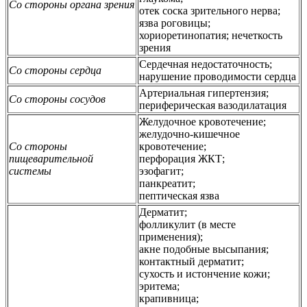
Со стороны органа зрения
отек соска зрительного нерва;
язва роговицы;
хориоретинопатия; нечеткость
зрения
Сердечная недостаточность;
Со стороны сердца
нарушение проводимости сердца
Артериальная гипертензия;
Со стороны сосудов
периферическая вазодилатация
Желудочное кровотечение;
желудочно-кишечное
Со стороны
кровотечение;
пищеварительной
перфорация ЖКТ;
системы
эзофагит;
панкреатит;
пептическая язва
Дерматит;
фолликулит (в месте
применения);
акне подобные высыпания;
контактный дерматит;
сухость и истончение кожи;
эритема;
крапивница;