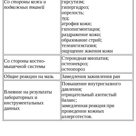
Со стороны кожи и
гирсутизм;
подкожных тканей
гипергидроз;
опрелость;
зуд;
атрофия кожи;
гипопигментация;
раздражение кожи;
образование стрий;
телеангиэктазия;
ощущение жжения кожи
Стероидная миопатия;
Со стороны костно-
остеонекроз;
мышечной системы
остеопороз
Общие реакции на мазь
Замедления заживления ран
Повышение внутриглазного
давления;
Влияние на результаты
отрицательный азотистый
лабораторных и
баланс;
инструментальных
замедленная реакция при
данных
проведении кожных
аллерготестов.