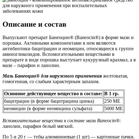
Описание и состав
Выпускают препарат Банеоцин® (Baneocin®) в форме мази и
порошка. Активными компонентами в нем являются
антибиотики бацитрацин и неомицин, относящиеся к группе
аминогликозидов. Вспомогательными веществами в
препарате в виде порошка выступает кукурузный крахмал, а в
мази – парафин и ланолин.
Мазь Банеоцин® для наружного применения
желтоватая,
гомогенная, со слабым характерным запахом.
Основное действующее вещество в составе:
В 1 гр.
бацитрацин (в форме бацитрацина цинка)
250 МЕ
неомицин (в форме неомицина сульфата)
5000 МЕ
Вспомогательные вещества в составе мази Baneocin®
:
ланолин, парафин белый мягкий.
По 5 и 20 г — тубы алюминиевые (1 шт) — картонные пачки.