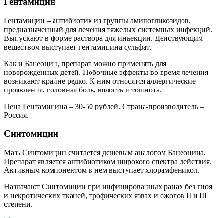
Гентамицин
Гентамицин – антибиотик из группы аминогликозидов,
предназначенный для лечения тяжелых системных инфекций.
Выпускают в форме раствора для инъекций. Действующим
веществом выступает гентамицина сульфат.
Как и Банеоцин, препарат можно применять для
новорожденных детей. Побочные эффекты во время лечения
возникают крайне редко. К ним относятся аллергические
проявления, головная боль, вялость и тошнота.
Цена Гентамицина – 30-50 рублей. Страна-производитель –
Россия.
Синтомицин
Мазь Синтомицин считается дешевым аналогом Банеоцина.
Препарат является антибиотиком широкого спектра действия.
Активным компонентом в нем выступает хлорамфеникол.
Назначают Синтомицин при инфицированных ранах без гноя
и некротических тканей, трофических язвах и ожогов II и III
степени.