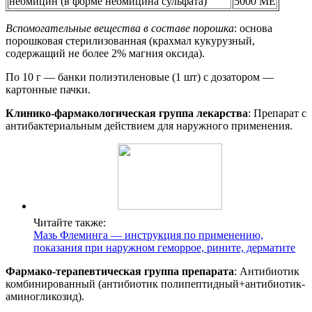
неомицин (в форме неомицина сульфата)
5000 МЕ
Вспомогательные вещества в составе порошка
: основа
порошковая стерилизованная (крахмал кукурузный,
содержащий не более 2% магния оксида).
По 10 г — банки полиэтиленовые (1 шт) с дозатором —
картонные пачки.
Клинико-фармакологическая группа лекарства
: Препарат с
антибактериальным действием для наружного применения.
Читайте также:
Мазь Флеминга — инструкция по применению,
показания при наружном геморрое, рините, дерматите
Фармако-терапевтическая группа препарата
: Антибиотик
комбинированный (антибиотик полипептидный+антибиотик-
аминогликозид).