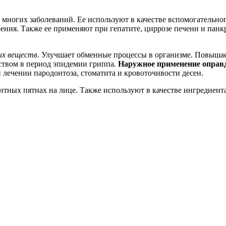
многих заболеваний. Ее используют в качестве вспомогательног
ения. Также ее применяют при гепатите, циррозе печени и панк
ых веществ
. Улучшает обменные процессы в организме. Повышае
ством в период эпидемии гриппа.
Наружное применение оправда
 лечении пародонтоза, стоматита и кровоточивости десен.
тных пятнах на лице. Также используют в качестве ингредиента 