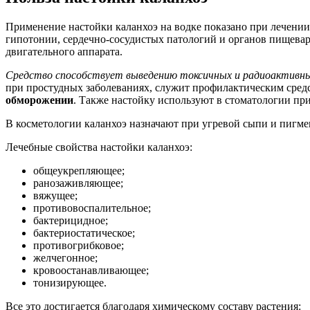
Применение настойки каланхоэ на водке показано при лечении 
гипотонии, сердечно-сосудистых патологий и органов пищевар
двигательного аппарата.
Средство способствует выведению токсичных и радиоактивн
при простудных заболеваниях, служит профилактическим сред
обморожении
. Также настойку используют в стоматологии при
В косметологии каланхоэ назначают при угревой сыпи и пигмен
Лечебные свойства настойки каланхоэ:
общеукрепляющее;
ранозаживляющее;
вяжущее;
противовоспалительное;
бактерицидное;
бактериостатическое;
противогрибковое;
желчегонное;
кровоостанавливающее;
тонизирующее.
Все это достигается благодаря химическому составу растения: