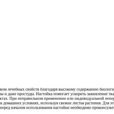
твом лечебных свойств благодаря высокому содержанию биологи
ны и даже простуды. Настойка помогает ускорить заживление тк
тах. При неправильном применении или индивидуальной непер
 домашних условиях, используя свежие листья растения. Для это
о перед началом использования настойки необходимо проконсульт