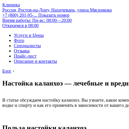
Клиника
Россия, Ростов-на-Дону, Нахичевань, улица Мясникова
+7 (800) 201-95-...
Показать номер
Время работы: Пн-вс: 08:00—20:00
Откроемся в 08:00
Услуги и Цены
Фото
Специалисты
Отзывы
Прайс-лист
Описание и контакты
Блог
›
Настойка каланхоэ — лечебные и вредн
В статье обсуждаем настойку каланхоэ. Вы узнаете, какие комп
водке и спирту и как его применять в зависимости от вашего д
Польза настойки каланхоэ