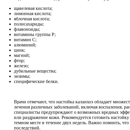
щавелевая кислота;
лимонная кислота;
яблочная кислота;
полисахариды;
флавоноиды;
витамины группы Р;
витамин С;
алюминий;
цинк;
магний;
фтор;
железо;
дубильные вещества;
энзимы;
специфические белки.
Врачи отмечают, что настойка каланхоэ обладает множес
лечения различных заболеваний, включая воспаления, ра
специалисты предупреждают о возможных вредных эффек
или раздражение кожи. Рекомендуется готовить настойку в
темном месте в течение двух недель. Важно помнить, чт
последствий.