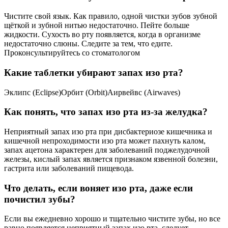
Чистите свой язык. Как правило, одной чистки зубов зубной
щёткой и зубной нитью недостаточно. Пейте больше
жидкости. Сухость во рту появляется, когда в организме
недостаточно слюны. Следите за тем, что едите.
Проконсультируйтесь со стоматологом
Какие таблетки убирают запах изо рта?
Эклипс (Eclipse)Орбит (Orbit)Аирвейвс (Airwaves)
Как понять, что запах изо рта из-за желудка?
Неприятный запах изо рта при дисбактериозе кишечника и
кишечной непроходимости изо рта может пахнуть калом,
запах ацетона характерен для заболеваний поджелудочной
железы, кислый запах является признаком язвенной болезни,
гастрита или заболеваний пищевода.
Что делать, если воняет изо рта, даже если
почистил зубы?
Если вы ежедневно хорошо и тщательно чистите зубы, но все
равно появляется неприятный запах изо рта, следует