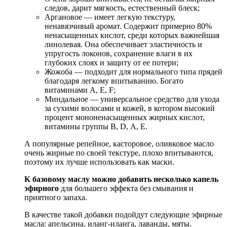
следов, дарит мягкость, естественный блеск;
Аргановое — имеет легкую текстуру,
ненавязчивый аромат. Содержит примерно 80%
ненасыщенных кислот, среди которых важнейшая
линолевая. Она обеспечивает эластичность и
упругость локонов, сохранение влаги в их
глубоких слоях и защиту от ее потери;
Жожоба — подходит для нормального типа прядей
благодаря легкому впитыванию. Богато
витаминами А, Е, F;
Миндальное — универсальное средство для ухода
за сухими волосами и кожей, в котором высокий
процент мононенасыщенных жирных кислот,
витамины группы В, D, А, Е.
А популярные репейное, касторовое, оливковое масло
очень жирные по своей текстуре, плохо впитываются,
поэтому их лучше использовать как маски.
К базовому маслу можно добавить несколько капель
эфирного
для большего эффекта без смывания и
приятного запаха.
В качестве такой добавки подойдут следующие эфирные
масла: апельсина, иланг-иланга, лаванды, мяты.