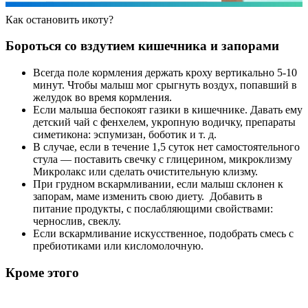
Как остановить икоту?
Бороться со вздутием кишечника и запорами
Всегда поле кормления держать кроху вертикально 5-10
минут. Чтобы малыш мог срыгнуть воздух, попавший в
желудок во время кормления.
Если малыша беспокоят газики в кишечнике. Давать ему
детский чай с фенхелем, укропную водичку, препараты
симетикона: эспумизан, боботик и т. д.
В случае, если в течение 1,5 суток нет самостоятельного
стула — поставить свечку с глицерином, микроклизму
Микролакс или сделать очистительную клизму.
При грудном вскармливании, если малыш склонен к
запорам, маме изменить свою диету. Добавить в
питание продукты, с послабляющими свойствами:
чернослив, свеклу.
Если вскармливание искусственное, подобрать смесь с
пребиотиками или кисломолочную.
Кроме этого