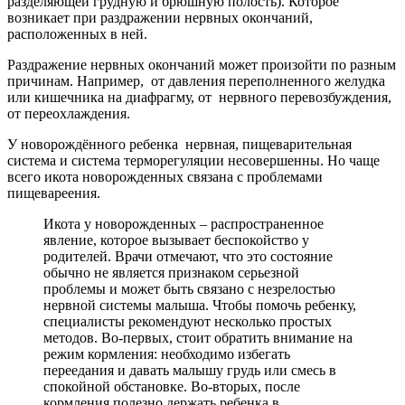
разделяющей грудную и брюшную полость). Которое
возникает при раздражении нервных окончаний,
расположенных в ней.
Раздражение нервных окончаний может произойти по разным
причинам. Например, от давления переполненного желудка
или кишечника на диафрагму, от нервного перевозбуждения,
от переохлаждения.
У новорождённого ребенка нервная, пищеварительная
система и система терморегуляции несовершенны. Но чаще
всего икота новорожденных связана с проблемами
пищевареения.
Икота у новорожденных – распространенное
явление, которое вызывает беспокойство у
родителей. Врачи отмечают, что это состояние
обычно не является признаком серьезной
проблемы и может быть связано с незрелостью
нервной системы малыша. Чтобы помочь ребенку,
специалисты рекомендуют несколько простых
методов. Во-первых, стоит обратить внимание на
режим кормления: необходимо избегать
переедания и давать малышу грудь или смесь в
спокойной обстановке. Во-вторых, после
кормления полезно держать ребенка в