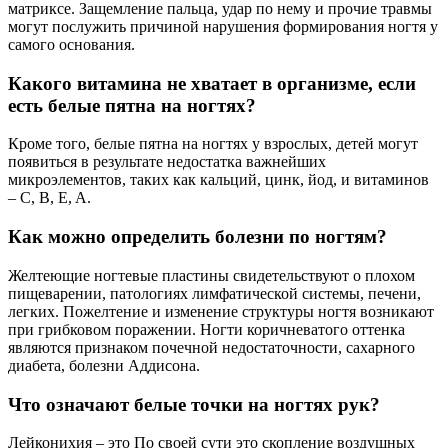
матриксе. Защемление пальца, удар по нему и прочие травмы
могут послужить причиной нарушения формирования ногтя у
самого основания.
Какого витамина не хватает в организме, если
есть белые пятна на ногтях?
Кроме того, белые пятна на ногтях у взрослых, детей могут
появиться в результате недостатка важнейших
микроэлементов, таких как кальций, цинк, йод, и витаминов
– C, B, E, A.
Как можно определить болезни по ногтям?
Желтеющие ногтевые пластины свидетельствуют о плохом
пищеварении, патологиях лимфатической системы, печени,
легких. Пожелтение и изменение структуры ногтя возникают
при грибковом поражении. Ногти коричневатого оттенка
являются признаком почечной недостаточности, сахарного
диабета, болезни Аддисона.
Что означают белые точки на ногтях рук?
Лейконихия – это По своей сути это скопление воздушных