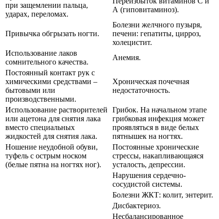
Переизбыток витаминов С и
при защемлении пальца,
А (гиповитаминоз).
ударах, переломах.
Болезни желчного пузыря,
Привычка обгрызать ногти.
печени: гепатиты, цирроз,
холецистит.
Использование лаков
Анемия.
сомнительного качества.
Постоянный контакт рук с
химическими средствами –
Хроническая почечная
бытовыми или
недостаточность.
производственными.
Использование растворителей
Грибок. На начальном этапе
или ацетона для снятия лака
грибковая инфекция может
вместо специальных
проявляться в виде белых
жидкостей для снятия лака.
пятнышек на ногтях.
Ношение неудобной обуви,
Постоянные хронические
туфель с острым носком
стрессы, накапливающаяся
(белые пятна на ногтях ног).
усталость, депрессии.
Нарушения сердечно-
сосудистой системы.
Болезни ЖКТ: колит, энтерит.
Дисбактериоз.
Несбалансированное