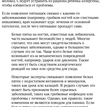
молоко). Следует устранить из рациона ребенка аллергены,
чтобы избавиться от проблемы.
Если появление пятнышек связано с какими-то
заболеваниями (например, грибком ногтей или глистными
инвазиями), врач назначает курс лечения от основной
патологии, после чего пятнышки пропадут сами.
Белые пятна на ногтях, известные как лейконихия,
часто вызывают беспокойство у людей. Многие
считают, что они могут свидетельствовать о
серьезных заболеваниях, однако в большинстве
случаев это не так. Чаще всего белые пятна
возникают из-за механических повреждений
ногтей, например, ударов или давления. Также
они могут быть следствием аллергических
реакций на лаки или средства для ухода.
Некоторые эксперты связывают появление белых
пятен с недостатком витаминов и минералов,
таких как цинк или кальций. В редких случаях это
может быть признаком более серьезных
заболеваний, таких как грибковые инфекции или
проблемы с печенью. Однако, как правило, такие
изменения не являются поводом для паники. Если
белые пятна не исчезают или сопровождаются