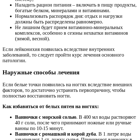
Наладить рацион питания – включать в пищу продукты,
богатые белком, минералами и витаминами.
Нормализовать распорядок дня: отдых и нагрузки
должны быть распределены равномерно.
Не лишним будет прием витаминно-минеральных
комплексов, особенно в сезоны нехватки витаминов
(зимой, весной).
Если лейконихия появилась вследствие внутренних
заболеваний, то следует пройти курс лечения основного
патологии.
Наружные способы лечения
Если белые точки появились на ногтях вследствие внешних
факторов, то достаточно устранить первопричину, чтобы
полностью восстановить ногти.
Как избавиться от белых пятен на ногтях:
Ванночки с морской солью
. В 400 мл воды растворяют
40 г соли, после чего принимают ножные или ручные
ванны по 10-15 минут.
Ванночки с ромашкой и корой дуба
. В 1 литре воды
заваривают 1 ст. ложку сырья. Принимают ванночку в