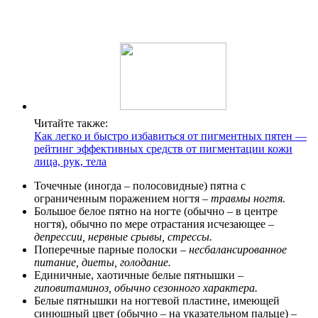
Читайте также:
Как легко и быстро избавиться от пигментных пятен —
рейтинг эффективных средств от пигментации кожи
лица, рук, тела
Точечные (иногда – полосовидные) пятна с
ограниченным поражением ногтя –
травмы ногтя.
Большое белое пятно на ногте (обычно – в центре
ногтя), обычно по мере отрастания исчезающее –
депрессии, нервные срывы, стрессы.
Поперечные парные полоски –
несбалансированное
питание, диеты, голодание.
Единичные, хаотичные белые пятнышки –
гиповитаминоз, обычно сезонного характера.
Белые пятнышки на ногтевой пластине, имеющей
синюшный цвет (обычно – на указательном пальце) –