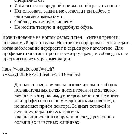
специалистов.
Избавиться от вредной привычки обгрызать ногти.
Использовать защитные средства при работе с
бытовыми химикатами.
Соблюдать личную гигиену.
Не носить тесную и неудобную обувь.
Возникновение на ногтях белых пятен – сигнал тревоги,
посылаемый организмом. Не стоит игнорировать его и ждать,
когда заболевание перерастет в серьезную патологию. Для
профилактики стоит пройти осмотр у врача, и соблюдать все
предложенные им рекомендации.
https://youtube.com/watch?
v=koagE2l2PRs%3Ffeature%3Doembed
Данная статья размещена исключительно в общих
познавательных целях посетителей и не является
научным материалом, универсальной инструкцией
или профессиональным медицинским советом, и
не заменяет приём доктора. За диагностикой и
лечением обращайтесь только к
квалифицированным врачам, в государственных
больницах и частных клиниках.