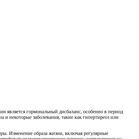
н является гормональный дисбаланс, особенно в период
а и некоторые заболевания, такие как гипертиреоз или
ры. Изменение образа жизни, включая регулярные
отребоваться медикаментозное лечение, направленное на