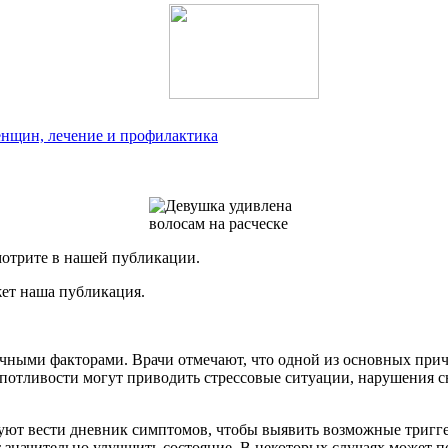
нщин, лечение и профилактика
отрите в нашей публикации.
ет наша публикация.
ными факторами. Врачи отмечают, что одной из основных причи
 потливости могут приводить стрессовые ситуации, нарушения сн
ют вести дневник симптомов, чтобы выявить возможные тригге
 значительно улучшить состояние. В некоторых случаях может п