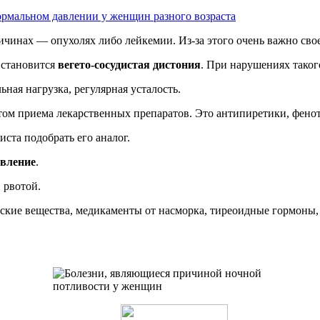
рмальном давлении у женщин разного возраста
чинах — опухолях либо лейкемии. Из-за этого очень важно сво
 становится
вегето-сосудистая дистония
. При нарушениях таког
ая нагрузка, регулярная усталость.
том приема лекарственных препаратов. Это антипиретики, фено
ста подобрать его аналог.
авление
.
 рвотой.
еские вещества, медикаменты от насморка, тиреоидные гормоны