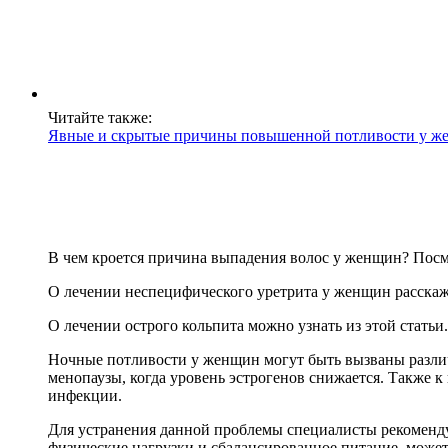
Читайте также:
Явные и скрытые причины повышенной потливости у же
В чем кроется причина выпадения волос у женщин? Посм
О лечении неспецифического уретрита у женщин расскаж
О лечении острого кольпита можно узнать из этой статьи.
Ночные потливости у женщин могут быть вызваны различ
менопаузы, когда уровень эстрогенов снижается. Также к
инфекции.
Для устранения данной проблемы специалисты рекоменду
физические нагрузки и сбалансированное питание, может