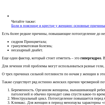
Читайте также:
Боли в пояснице и крестце у женщин: основные причин
Есть более редкие причины, повышающие потоотделение до не
сидром Принцметала;
гранулематозная болезнь;
несахарный диабет.
Еще один фактор, который стоит отметить – это
гипергидроз
. 
Для лечения этой проблемы могут использоваться разные гели,
О трех причинах сильной потливости по ночам у женщин в это
Также существует ряд истинно женских причин чрезмерной по
Беременность. Организм женщины, вынашивающей ребенка
патологией и обычно проходит сама спустя какое-то врем
Менструальный цикл. Потоотделение повышается перед м
Климакс. Для женщин в период менопаузы характерны «пр