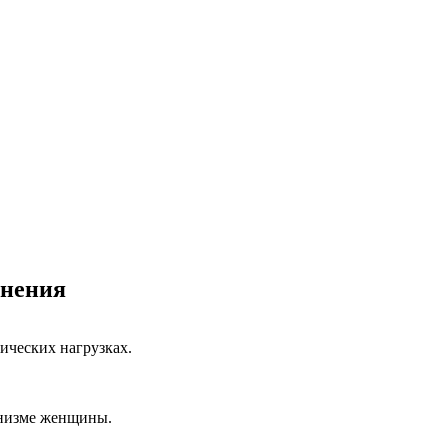
анения
ических нагрузках.
ганизме женщины.