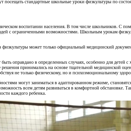
ут посещать стандартные школьные уроки физкультуры по состо
зическом воспитании населения. В том числе школьников. С пом
людей с ограниченными возможностями. Школьным урокам физкул
ов физкультуры может только официальный медицинский докумен
т быть оправдано в определенных случаях, особенно для детей 
 решения принимались на основе тщательной медицинской оцен
обствуя не только физическому, но и психоэмоциональному здор
ностями могут заниматься в адаптированном режиме, становятс
озможность всем детям развиваться в комфортной обстановке. Т
ости каждого ребенка.