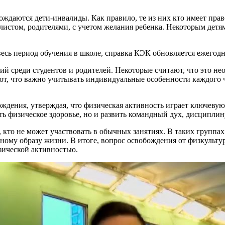
ождаются дети-инвалиды. Как правило, те из них кто имеет прав
истом, родителями, с учетом желания ребенка. Некоторым детям
весь период обучения в школе, справка КЭК обновляется ежегодн
 среди студентов и родителей. Некоторые считают, что это необ
ют, что важно учитывать индивидуальные особенности каждого ч
бождения, утверждая, что физическая активность играет ключеву
ть физическое здоровье, но и развить командный дух, дисциплин
, кто не может участвовать в обычных занятиях. В таких группа
вному образу жизни. В итоге, вопрос освобождения от физкульту
зической активностью.