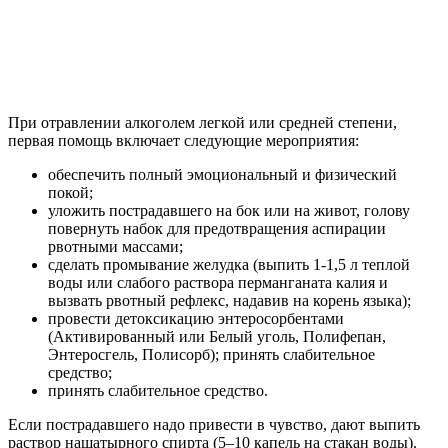
При отравлении алкоголем легкой или средней степени,
первая помощь включает следующие мероприятия:
обеспечить полный эмоциональный и физический
покой;
уложить пострадавшего на бок или на живот, голову
повернуть набок для предотвращения аспирации
рвотными массами;
сделать промывание желудка (выпить 1-1,5 л теплой
воды или слабого раствора перманганата калия и
вызвать рвотный рефлекс, надавив на корень языка);
провести детоксикацию энтеросорбентами
(Активированный или Белый уголь, Полифепан,
Энтеросгель, Полисорб); принять слабительное
средство;
принять слабительное средство.
Если пострадавшего надо привести в чувство, дают выпить
раствор нашатырного спирта (5–10 капель на стакан воды).