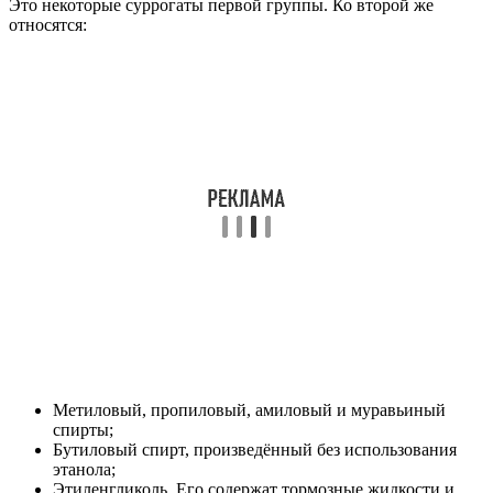
Это некоторые суррогаты первой группы. Ко второй же
относятся:
Метиловый, пропиловый, амиловый и муравьиный
спирты;
Бутиловый спирт, произведённый без использования
этанола;
Этиленгликоль. Его содержат тормозные жидкости и