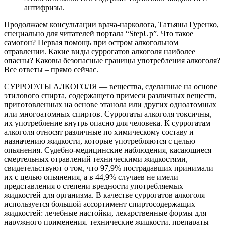
антифризы.
Продолжаем консультации врача-нарколога, Татьяны Гуренко,
специально для читателей портала “StepUp”. Что такое
самогон? Первая помощь при остром алкогольном
отравлении. Какие виды суррогатов алкоголя наиболее
опасны? Каковы безопасные границы употребления алкоголя?
Все ответы – прямо сейчас.
СУРРОГАТЫ АЛКОГОЛЯ — вещества, сделанные на основе
этилового спирта, содержащего примеси различных веществ,
приготовленных на основе этанола или других одноатомных
или многоатомных спиртов. Суррогаты алкоголя токсичны,
их употребление внутрь опасно для человека. К суррогатам
алкоголя относят различные по химическому составу и
назначению жидкости, которые употребляются с целью
опьянения. Судебно-медицинские наблюдения, касающиеся
смертельных отравлений техническими жидкостями,
свидетельствуют о том, что 97,9% пострадавших принимали
их с целью опьянения, а в 44,9% случаев не имели
представления о степени вредности употребляемых
жидкостей для организма. В качестве суррогатов алкоголя
используется большой ассортимент спиртосодержащих
жидкостей: лечебные настойки, лекарственные формы для
наружного применения, технические жидкости, препараты