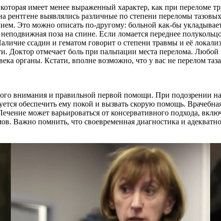
которая имеет менее выраженный характер, как при переломе тр
на рентгене выявлялись различные по степени переломы тазовых 
ением. Это можно описать по-другому: больной как-бы укладывае
еподвижная поза на спине. Если ломается переднее полукольцо 
личие ссадин и гематом говорит о степени травмы и её локализ
и. Доктор отмечает боль при пальпации места перелома. Любой 
ка органы. Кстати, вполне возможно, что у вас не перелом таза
нного внимания и правильной первой помощи. При подозрении на
тся обеспечить ему покой и вызвать скорую помощь. Врачебная
Лечение может варьироваться от консервативного подхода, вкл
ов. Важно помнить, что своевременная диагностика и адекватн