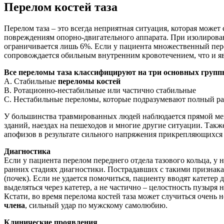
Перелом костей таза
Перелом таза – это всегда неприятная ситуация, которая може
повреждениям опорно-двигательного аппарата. При изолирован
ограничивается лишь 6%. Если у пациента множественный перел
сопровождается обильным внутренним кровотечением, что и я
Все переломы таза классифицируют на три основных групп
А. Стабильные
переломы костей
В. Ротационно-нестабильные или частично стабильные
С. Нестабильные переломы, которые подразумевают полный ра
У большинства травмированных людей наблюдается прямой меха
зданий, наездах на пешеходов и многие другие ситуации. Так
апофизов в результате сильного напряжения прикрепляющихс
Диагностика
Если у пациента перелом переднего отдела тазового кольца, у
ранних стадиях диагностики. Пострадавших с такими признака
(почек). Если не удается помочиться, пациенту вводят катетер
выделяться через катетер, а не частично – целостность пузыря 
Кстати, во время перелома костей таза может случиться очень
члена
, сильный удар по мужскому самолюбию.
Клинические проявления