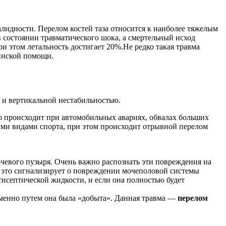
алидности. Перелом костей таза относится к наиболее тяжелым
 состоянии травматического шока, а смертельный исход
и этом летальность достигает 20%.Не редко такая травма
инской помощи.
 и вертикальной нестабильностью.
о происходит при автомобильных авариях, обвалах больших
ыми видами спорта, при этом происходит отрывной перелом
очевого пузыря. Очень важно распознать эти повреждения на
– это сигнализирует о повреждении мочеполовой системы
нтисептической жидкости, и если она полностью будет
 именно путем она была «добыта». Данная травма —
перелом