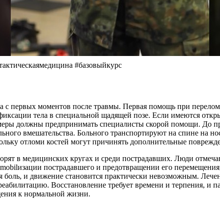
#тактическаямедицина #базовыйкурс
ма с первых моментов после травмы. Первая помощь при перелом
фиксации тела в специальной щадящей позе. Если имеются откры
и меры должны предпринимать специалисты скорой помощи. До п
льного вмешательства. Больного транспортируют на спине на н
кольку отломи костей могут причинять дополнительные поврежд
оворят в медицинских кругах и среди пострадавших. Люди отмечаю
mmobilизации пострадавшего и предотвращении его перемещени
ая боль, и движение становится практически невозможным. Лече
 реабилитацию. Восстановление требует времени и терпения, и 
щения к нормальной жизни.