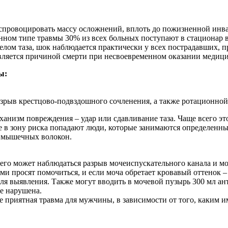
т спровоцировать массу осложнений, вплоть до пожизненной инв
ном типе травмы 30% из всех больных поступают в стационар в
ом таза, шок наблюдается практически у всех пострадавших, пр
вляется причиной смерти при несвоевременном оказании медиц
ы:
зрыв крестцово-подвздошного сочленения, а также ротационной
низм повреждения – удар или сдавливание таза. Чаще всего эт
же в зону риска попадают люди, которые занимаются определенн
я мышечных волокон.
 него может наблюдаться разрыв мочеиспускательного канала и м
ми просят помочиться, и если моча обретает кровавый оттенок 
 для выявления. Также могут вводить в мочевой пузырь 300 мл а
не нарушена.
 не приятная травма для мужчины, в зависимости от того, каким