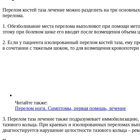
Перелом костей таза лечение можно разделить на три основны
перелома.
1. Обезболивание места перелома выполняют при помощи метод
этому при болевом шоке его вводят после возмещения объема
2. Если у пациента изолированный перелом костей таза, ему пр
в сочетании с тяжелым шоком, то для возмещения кровопотери
Читайте также:
Перелом ноги. Симптомы, первая помощь, лечение
3. Перелом таза лечение также подразумевает иммобилизацию,
тазового кольца. При краевых и изолированных переломах вып
диагностируется нарушение целостности тазового кольца – ре