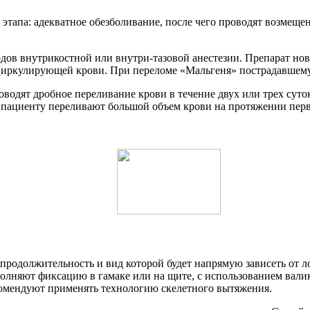
х этапа: адекватное обезболивание, после чего проводят возм
ов внутрикостной или внутри-тазовой анестезии. Препарат нов
 циркулирующей крови. При переломе «Мальгеня» пострадавшему
оводят дробное переливание крови в течение двух или трех суто
 пациенту переливают большой объем крови на протяжении перв
 продолжительность и вид которой будет напрямую зависеть от
олняют фиксацию в гамаке или на щите, с использованием валик
комендуют применять технологию скелетного вытяжения.