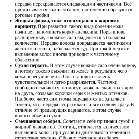
нередко перекрываются опадающими частичками. Всё
пропитывается кожным салом, постепенно образуются
роговые пробки.
Жидкая форма, тоже относящаяся к жирному
варианту.
При развитии такого вида болезни кожа
начинает напоминать корку апельсина. Поры вновь
расширенные, а кожное сало выделяется в большом
количестве. Нередко волосы покрываются частичками
желтого оттенка, наблюдается зуд. При такой перхоти
выпадение волос иногда приводит к частичному
облысению.
Сухая перхоть.
В этом случае кожное сало очень вязкое,
а потому тяжело выходит из желез, в результате чего
кожа пересушивается. Она становится очень
чувствительной и легко раздражается. Частички
свободно осыпаются, но могут также наслаиваться друг
на друга, создавая корочки серых и желтых оттенков.
Наиболее часто симптомы ощущаются на затылке и
темени, хотя нередко затрагивают и всю голову сразу. В
отличие от предыдущих вариантов, в этом случае
волосы обычно сухие.
Смешанная себорея.
Сочетает в себе признаки сухой и
жирной вариантов. Этот вид отличается количеством
выпавших волос, при условии длительного течения и
отсутствия лечения. Обычно смешанная себорея