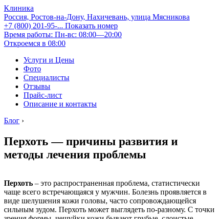
Клиника
Россия, Ростов-на-Дону, Нахичевань, улица Мясникова
+7 (800) 201-95-...
Показать номер
Время работы: Пн-вс: 08:00—20:00
Откроемся в 08:00
Услуги и Цены
Фото
Специалисты
Отзывы
Прайс-лист
Описание и контакты
Блог
›
Перхоть — причины развития и
методы лечения проблемы
Перхоть
– это распространенная проблема, статистически
чаще всего встречающаяся у мужчин. Болезнь проявляется в
виде шелушения кожи головы, часто сопровождающейся
сильным зудом. Перхоть может выглядеть по-разному. С точки
зрения формы, чешуйки кожи бывают грубые, слоистые,