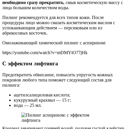
необходимо сразу прекратить
, смыв косметическую массу с
лица большим количеством воды.
Пилинг рекомендуется для всех типов кожи. После
процедуры лицо можно смазать косметическим маслом с
успокаивающим действием — персиковым или из
абрикосовых косточек.
Омолаживающий химический пилинг с аспирином:
https://youtube.com/watch?v=mDMYtO77jHk
С эффектом лифтинга
Предотвратить обвисание, повысить упругость кожных
покровов любого типа поможет следующий состав для
пилинга:
ацетилсалициловая кислота;
кукурузный крахмал — 15 г;
вода — 25 мл.
Крахмал заваривают горячей водой, получая густой клейстер