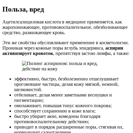
Польза, вред
Ацетилсалициловая кислота в медицине применяется, как
жаропонижающее, противовоспалительное, обезболивающее
средство, разжижающее кровь.
Эти же свойства обусловливают применение в косметологии.
Проникая через кожные поры вглубь эпидермиса,
аспирин
активизирует кровоток
, препятствуя застою лимфы, а также:
эффективно, быстро, безболезненно отшелушивает
ороговевшие частицы, делая кожу мягкой, нежной,
шелковистой.
отбеливает, делая менее заметными веснушки и
пигментацию;
омолаживает, повышая тонус кожного покрова;
способствует сохранению в коже влаги;
быстро убирает акне, комедоны благодаря
противовоспалительному действию;
приводит в порядок расширенные поры, стягивая их,
нормализует салоотделение.