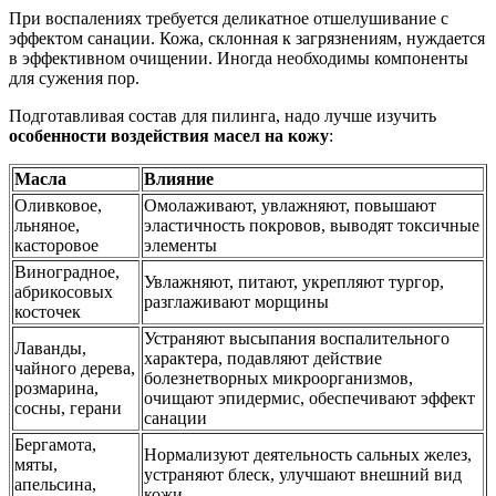
При воспалениях требуется деликатное отшелушивание с
эффектом санации. Кожа, склонная к загрязнениям, нуждается
в эффективном очищении. Иногда необходимы компоненты
для сужения пор.
Подготавливая состав для пилинга, надо лучше изучить
особенности воздействия масел на кожу
:
Масла
Влияние
Оливковое,
Омолаживают, увлажняют, повышают
льняное,
эластичность покровов, выводят токсичные
касторовое
элементы
Виноградное,
Увлажняют, питают, укрепляют тургор,
абрикосовых
разглаживают морщины
косточек
Устраняют высыпания воспалительного
Лаванды,
характера, подавляют действие
чайного дерева,
болезнетворных микроорганизмов,
розмарина,
очищают эпидермис, обеспечивают эффект
сосны, герани
санации
Бергамота,
Нормализуют деятельность сальных желез,
мяты,
устраняют блеск, улучшают внешний вид
апельсина,
кожи