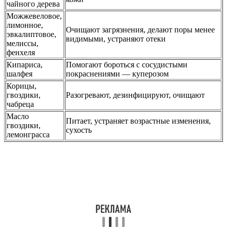
чайного дерева
Можжевеловое,
лимонное,
Очищают загрязнения, делают поры менее
эвкалиптовое,
видимыми, устраняют отеки
мелиссы,
фенхеля
Кипариса,
Помогают бороться с сосудистыми
шалфея
покраснениями — куперозом
Корицы,
гвоздики,
Разогревают, дезинфицируют, очищают
чабреца
Масло
Питает, устраняет возрастные изменения,
гвоздики,
сухость
лемонграсса