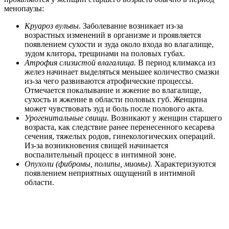
менопаузы:
Круароз вульвы
. Заболевание возникает из-за
возрастных изменений в организме и проявляется
появлением сухости и зуда около входа во влагалище,
зудом клитора, трещинами на половых губах.
Атрофия слизистой влагалища.
В период климакса из
желез начинает выделяться меньшее количество смазки
из-за чего развиваются атрофические процессы.
Отмечается покалывание и жжение во влагалище,
сухость и жжение в области половых губ. Женщина
может чувствовать зуд и боль после полового акта.
Урогенитальные свищи.
Возникают у женщин старшего
возраста, как следствие ранее перенесенного кесарева
сечения, тяжелых родов, гинекологических операций.
Из-за возникновения свищей начинается
воспалительный процесс в интимной зоне.
Опухоли (фибромы, полипы, миомы).
Характеризуются
появлением неприятных ощущений в интимной
области.