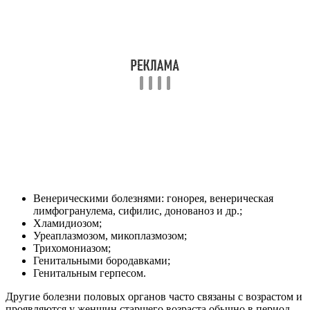
Венерическими болезнями: гонорея, венерическая
лимфогранулема, сифилис, донованоз и др.;
Хламидиозом;
Уреаплазмозом, микоплазмозом;
Трихомониазом;
Генитальными бородавками;
Генитальным герпесом.
Другие болезни половых органов часто связаны с возрастом и
проявляются у женщин старшего возраста обычно в период