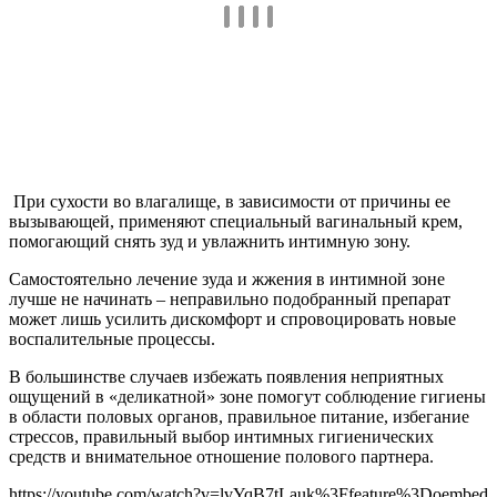
При сухости во влагалище, в зависимости от причины ее
вызывающей, применяют специальный вагинальный крем,
помогающий снять зуд и увлажнить интимную зону.
Самостоятельно лечение зуда и жжения в интимной зоне
лучше не начинать – неправильно подобранный препарат
может лишь усилить дискомфорт и спровоцировать новые
воспалительные процессы.
В большинстве случаев избежать появления неприятных
ощущений в «деликатной» зоне помогут соблюдение гигиены
в области половых органов, правильное питание, избегание
стрессов, правильный выбор интимных гигиенических
средств и внимательное отношение полового партнера.
https://youtube.com/watch?v=lvYqB7tLauk%3Ffeature%3Doembed