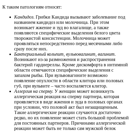
К таким патологиям относят:
Кандидоз
. Грибки Кандида вызывают заболевание под
названием кандидоз или молочница. При этом
возникает жжение и зуд во влагалище, а также
появляются специфические выделения белого цвета
творожистой консистенции. Молочница может
проявляться непосредственно перед месячными либо
сразу после них.
Бактериальный кольпит, вульвовагинит, вагинит.
Возникают из-за размножения и распространения
бактерий гарднереллы. Кроме дискомфорта в интимной
области отмечаются специфические выделения с
запахом рыбы. При вульвовагините возможно
появление опухлости в области клитора или половых
губ, при вульвите – часто воспаляется клитор.
Аллергия на сперму.
У женщин может возникнуть
аллергическая реакция на сперму партнера, которая
проявляется в виде жжения и зуда в половых органах
при условии, что половой акт был незащищенным.
Такие аллергические реакции случаются достаточно
редко, но их появление может стать большой проблемой
для постоянных партнеров. Причинами аллергической
реакции может быть не только сам мужской белок