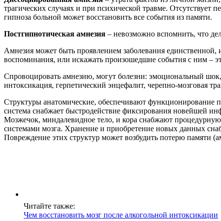
трагических случаях и при психической травме. Отсутствует п
гипноза больной может восстановить все события из памяти.
Постгипнотическая амнезия
– невозможно вспомнить, что дел
Амнезия может быть проявлением заболевания единственной, и
воспоминания, или искажать произошедшие события с ним – эт
Спровоцировать амнезию, могут болезни: эмоциональный шок, 
интоксикация, герпетический энцефалит, черепно-мозговая трав
Структуры анатомические, обеспечивают функционирование пам
система снабжает быстродействие фиксирования новейшей инфо
Мозжечок, миндалевидное тело, и кора снабжают процедурную
системами мозга. Хранение и приобретение новых данных сна
Повреждение этих структур может возбудить потерю памяти (а
Читайте также:
Чем восстановить мозг после алкогольной интоксикации