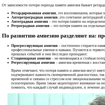
От зависимости потери периода памяти амнезия бывает ретарди
Ретардированная амнезия
, это воспоминания, которые 
Антеретроградная амнезия
,это сочетание антеградной 
Антеградная амнезия
– это потеря памяти на определенн
Ретроградная амнезия
– это потеря памяти на отдельны
По развитию амнезию разделяют на: п
Прогрессирующая амнезия
– постепенно стирается пам
профессиональные умения и навыки. Путаются и теряютс
прошлых событий и они бесследно пропадают.
Стационарная амнезия
– не меняющаяся и стойкая потер
Регрессирующая амнезия
– амнезия временная с восст
Врачи отмечают, что потеря памяти и амнезия могут име
подчеркивают важность своевременной диагностики, так
временной и связана со стрессом или эмоциональными п
психотерапию. Врачи также акцентируют внимание на не
помнить, что каждый случай индивидуален, и лечение д