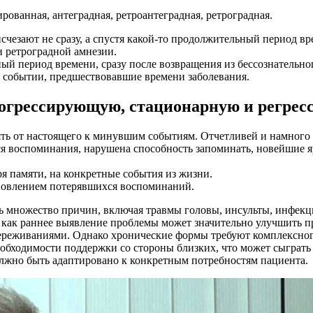
рованная, антеградная, ретроантеградная, ретроградная.
исчезают не сразу, а спустя какой-то продолжительный период вр
и ретроградной амнезии.
ый период времени, сразу после возвращения из бессознательно
е событии, предшествовавшие времени заболевания.
рогрессирующую, стационарную и регре
ять от настоящего к минувшим событиям. Отчетливей и намного 
я воспоминания, нарушена способность запоминать, новейшие я
я памяти, на конкретные события из жизни.
ановлением потерявшихся воспоминаний.
ть множество причин, включая травмы головы, инсульты, инфек
 как раннее выявление проблемы может значительно улучшить пр
ереживаниями. Однако хронические формы требуют комплексног
обходимости поддержки со стороны близких, что может сыграть
олжно быть адаптировано к конкретным потребностям пациента.