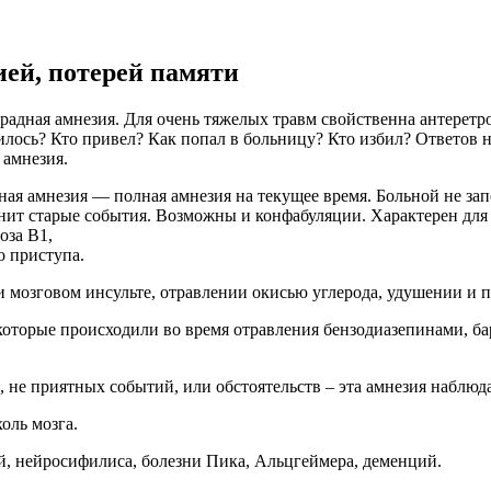
ей, потерей памяти
оградная амнезия. Для очень тяжелых травм свойственна антерет
илось? Кто привел? Как попал в больницу? Кто избил? Ответов н
 амнезия.
я амнезия — полная амнезия на текущее время. Больной не запом
омнит старые события. Возможны и конфабуляции. Характерен для
оза В1,
о приступа.
и мозговом инсульте, отравлении окисью углерода, удушении и 
оторые происходили во время отравления бензодиазепинами, ба
, не приятных событий, или обстоятельств – эта амнезия наблюд
оль мозга.
й, нейросифилиса, болезни Пика, Альцгеймера, деменций.