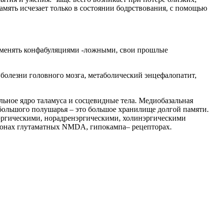
амять исчезает только в состоянии бодрствования, с помощью
заменять конфабуляциями -ложными, свои прошлые
болезни головного мозга, метаболический энцефалопатит,
ьное ядро таламуса и сосцевидные тела. Медиобазальная
большого полушарья – это большое хранилище долгой памяти.
эргическими, норадренэргическими, холинэргическими
йронах глутаматных NMDA, гипокампа– рецепторах.