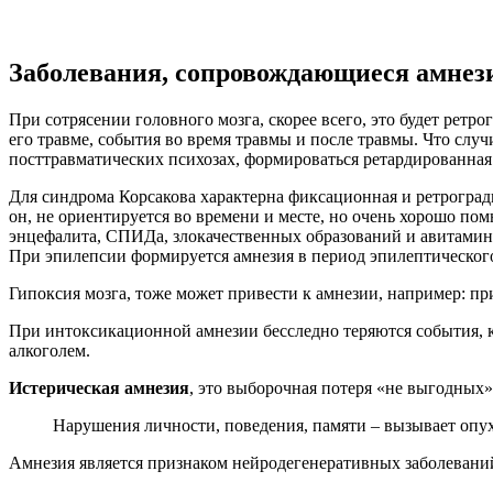
Заболевания, сопровождающиеся амнези
При сотрясении головного мозга, скорее всего, это будет ретр
его травме, события во время травмы и после травмы. Что случ
посттравматических психозах, формироваться ретардированная
Для синдрома Корсакова характерна фиксационная и ретроградна
он, не ориентируется во времени и месте, но очень хорошо п
энцефалита, СПИДа, злокачественных образований и авитамин
При эпилепсии формируется амнезия в период эпилептическог
Гипоксия мозга, тоже может привести к амнезии, например: пр
При интоксикационной амнезии бесследно теряются события, к
алкоголем.
Истерическая амнезия
, это выборочная потеря «не выгодных»
Нарушения личности, поведения, памяти – вызывает опух
Амнезия является признаком нейродегенеративных заболевани