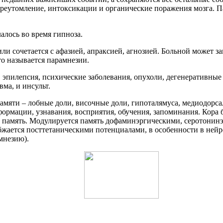
ереутомление, интоксикации и органические поражения мозга. П
алось во время гипноза.
ли сочетается с афазией, апраксией, агнозией. Больной может 
о называется парамнезии.
эпилепсия, психические заболевания, опухоли, дегенеративные 
ма, и инсульт.
яти – лобные доли, височные доли, гипоталямуса, медиодорсал
рмации, узнавания, восприятия, обучения, запоминания. Кора 
 память. Модулируется память дофаминэргическими, серотонин
бжается посттетаническими потенциалами, в особенности в не
мнезию).