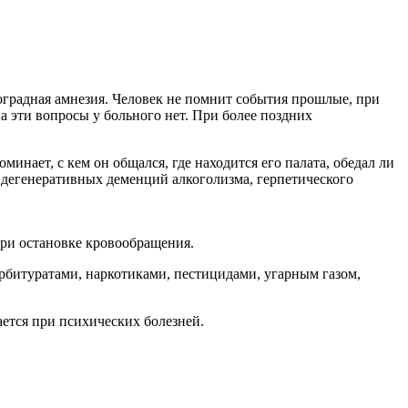
роградная амнезия. Человек не помнит события прошлые, при
а эти вопросы у больного нет. При более поздних
инает, с кем он общался, где находится его палата, обедал ли
 дегенеративных деменций алкоголизма, герпетического
при остановке кровообращения.
рбитуратами, наркотиками, пестицидами, угарным газом,
ается при психических болезней.