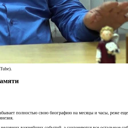
ube).
памяти
забывает полностью свою биографию на месяцы и часы, реже еще
мнезия.
 недавних важнейших событий, а сохраняются все остальные соб