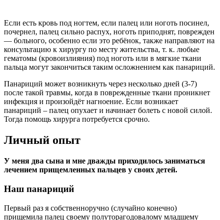
Если есть кровь под ногтем, если палец или ноготь посинел,
почернел, палец сильно распух, ноготь приподнят, поврежден
— больного, особенно если это ребёнок, также направляют на
консультацию к хирургу по месту жительства, т. к. любые
гематомы (кровоизлияния) под ноготь или в мягкие ткани
пальца могут закончиться таким осложнением как панариций.
Панариций может возникнуть через несколько дней (3-7)
после такой травмы, когда в поврежденные ткани проникнет
инфекция и произойдёт нагноение. Если возникает
панариций – палец опухает и начинает болеть с новой силой.
Тогда помощь хирурга потребуется срочно.
Личный опыт
У меня два сына и мне дважды приходилось заниматься
лечением прищемленных пальцев у своих детей.
Наш панариций
Первый раз я собственноручно (случайно конечно)
прищемила палец своему полуторагодовалому младшему