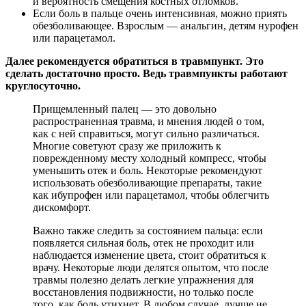
и вероятность смещения костных отломков.
Если боль в пальце очень интенсивная, можно приять
обезболивающее. Взрослым — анальгин, детям нурофен
или парацетамол.
Далее рекомендуется обратиться в травмпункт. Это
сделать достаточно просто. Ведь травмпункты работают
круглосуточно.
Прищемленный палец — это довольно
распространенная травма, и мнения людей о том,
как с ней справиться, могут сильно различаться.
Многие советуют сразу же приложить к
поврежденному месту холодный компресс, чтобы
уменьшить отек и боль. Некоторые рекомендуют
использовать обезболивающие препараты, такие
как ибупрофен или парацетамол, чтобы облегчить
дискомфорт.
Важно также следить за состоянием пальца: если
появляется сильная боль, отек не проходит или
наблюдается изменение цвета, стоит обратиться к
врачу. Некоторые люди делятся опытом, что после
травмы полезно делать легкие упражнения для
восстановления подвижности, но только после
того, как боль утихнет. В любом случае, лучше не