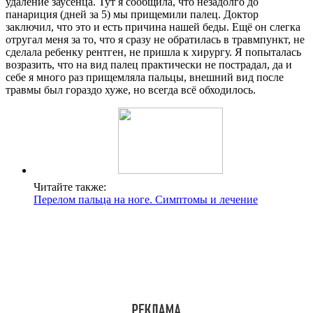
удаление заусенца. Тут я сообщила, что незадолго до
панариция (дней за 5) мы прищемили палец. Доктор
заключил, что это и есть причина нашей беды. Ещё он слегка
отругал меня за то, что я сразу не обратилась в травмпункт, не
сделала ребенку рентген, не пришла к хирургу. Я попыталась
возразить, что на вид палец практически не пострадал, да и
себе я много раз прищемляла пальцы, внешний вид после
травмы был гораздо хуже, но всегда всё обходилось.
Читайте также:
Перелом пальца на ноге. Симптомы и лечение