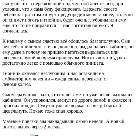
сыну ноготь в перевязочной под местной анестезией, при
условии, что я сама буду фиксировать (держать) своего
ребенка. При этом хирург предупредил меня заранее, что если
он снимет ноготь и гнойник будет очень глубоким или ему
ещё что-то не понравится — нас госпитализируют. Я
согласилась.
К нашему с сыном счастью всё обошлось благополучно. Сын
вел себя прилично, т. е. он, конечно, рыдал на весь кабинет, но
ему даже в голову не пришло пытаться вырываться или
шевелить рукой во время процедуры. Ноготь доктор удалил
достаточно легко с помощью обычного пинцета.
Гнойник оказался неглубоким и нас оставили на
амбулаторном лечении – ежедневные перевязки с
левомиколем.
Сыну сразу полегчало, это стало заметно уже после выхода из
кабинета. Он успокоился, заснул по дороге домой в коляске и
проспал полдня. Руку он уже не держал на весу, боясь ей
шевельнуть. Ночью тоже спал хорошо.
Мазевые повязки мы накладывали около недели. А новый
ноготь вырос через 2 месяца.