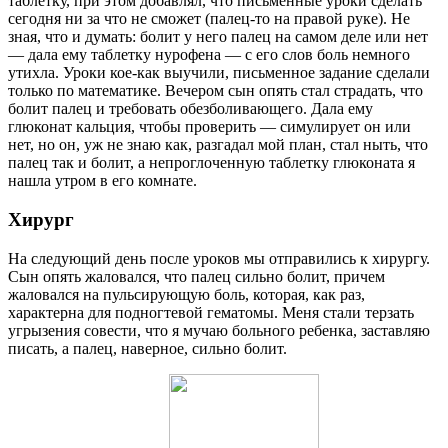
таблетку, при этом добавлял, что письменные уроки сделать
сегодня ни за что не сможет (палец-то на правой руке). Не
зная, что и думать: болит у него палец на самом деле или нет
— дала ему таблетку нурофена — с его слов боль немного
утихла. Уроки кое-как выучили, письменное задание сделали
только по математике. Вечером сын опять стал страдать, что
болит палец и требовать обезболивающего. Дала ему
глюконат кальция, чтобы проверить — симулирует он или
нет, но он, уж не знаю как, разгадал мой план, стал ныть, что
палец так и болит, а непроглоченную таблетку глюконата я
нашла утром в его комнате.
Хирург
На следующий день после уроков мы отправились к хирургу.
Сын опять жаловался, что палец сильно болит, причем
жаловался на пульсирующую боль, которая, как раз,
характерна для подногтевой гематомы. Меня стали терзать
угрызения совести, что я мучаю больного ребенка, заставляю
писать, а палец, наверное, сильно болит.