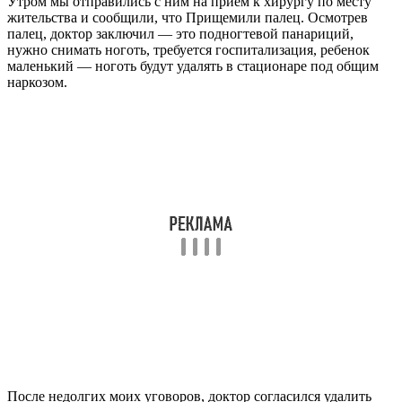
Утром мы отправились с ним на прием к хирургу по месту
жительства и сообщили, что Прищемили палец. Осмотрев
палец, доктор заключил — это подногтевой панариций,
нужно снимать ноготь, требуется госпитализация, ребенок
маленький — ноготь будут удалять в стационаре под общим
наркозом.
После недолгих моих уговоров, доктор согласился удалить