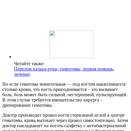
Читайте также:
Перелом пальца руки, симптомы, первая помощь,
лечение
Но если гематома значительная — под ногтем накапливается
столько крови, что ногть приподнимается – это вызывает
боль, боль может быть сильной, нестерпимой, пульсирующей.
В этом случае требуется вмешательство хирурга –
дренирование гематомы.
Доктор производит прокол ногтя стерильной иглой в центре
гематомы, кровь вытекает через прокол самостоятельно. Затем
доктор накладывает на ноготь салфетку с антибактериальной
мазью (чаще всего используют левомиколь) и бинтует палец.