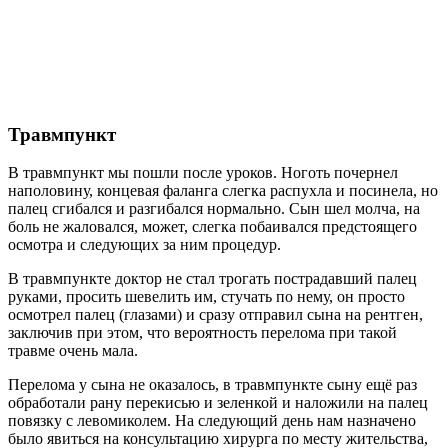
Травмпункт
В травмпункт мы пошли после уроков. Ноготь почернел
наполовину, концевая фаланга слегка распухла и посинела, но
палец сгибался и разгибался нормально. Сын шел молча, на
боль не жаловался, может, слегка побаивался предстоящего
осмотра и следующих за ним процедур.
В травмпункте доктор не стал трогать пострадавший палец
руками, просить шевелить им, стучать по нему, он просто
осмотрел палец (глазами) и сразу отправил сына на рентген,
заключив при этом, что вероятность перелома при такой
травме очень мала.
Перелома у сына не оказалось, в травмпункте сыну ещё раз
обработали рану перекисью и зеленкой и наложили на палец
повязку с левомиколем. На следующий день нам назначено
было явиться на консультацию хирурга по месту жительства,