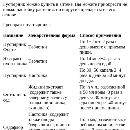
Пустырник можно купить в аптеке. Вы можете приобрести не
только настойку растения, но и другие препараты на его
основе.
Препараты пустырника:
Название
Лекарственная форма
Способ применения
По 1−2 шт. 2 раза в
Пустырник
Таблетки
день вместе с приемом
Форте
пищи.
Экстракт
По 14 мг 3−4- раза в
Таблетки
пустырника
день перед едой.
По 30−50 капель 3−4
Пустырник
Настойка
раза в день за 30 минут
до еды.
Жидкий экстракт
По ½ ч.л., разведенной
(содержит также
в 50 мл воды, 3 раза в
Фито-ново-
валериану, мелиссу,
день за 30 минут до
сед
плоды шиповника,
еды или через 40 минут
эхинацею)
после приема пищи.
Настойка (содержит
также плоды
По 5 мл, разведенных в
боярышника, шишки
небольшом количестве
Седофлор
хмеля, плоды овса,
воды, 3 раза в сутки за