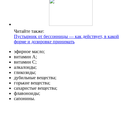
Читайте также:
Пустырник от бессонницы — как действует, в какой
форме и дозировке принимать
эфирное масло;
витамин А;
витамин С;
алкалоиды;
гликозиды;
дубильные вещества;
горькие вещества;
сахаристые вещества;
флавоноиды;
сапонины.