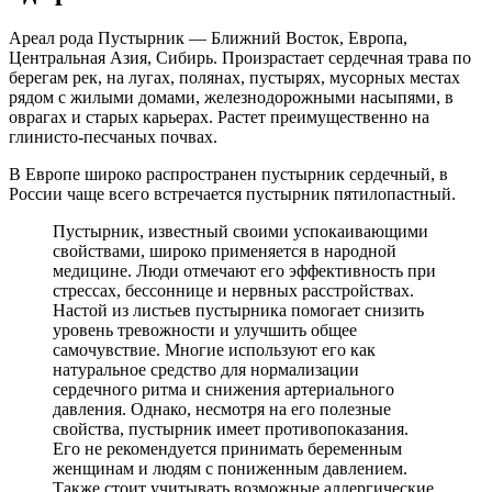
Ареал рода Пустырник — Ближний Восток, Европа,
Центральная Азия, Сибирь. Произрастает сердечная трава по
берегам рек, на лугах, полянах, пустырях, мусорных местах
рядом с жилыми домами, железнодорожными насыпями, в
оврагах и старых карьерах. Растет преимущественно на
глинисто-песчаных почвах.
В Европе широко распространен пустырник сердечный, в
России чаще всего встречается пустырник пятилопастный.
Пустырник, известный своими успокаивающими
свойствами, широко применяется в народной
медицине. Люди отмечают его эффективность при
стрессах, бессоннице и нервных расстройствах.
Настой из листьев пустырника помогает снизить
уровень тревожности и улучшить общее
самочувствие. Многие используют его как
натуральное средство для нормализации
сердечного ритма и снижения артериального
давления. Однако, несмотря на его полезные
свойства, пустырник имеет противопоказания.
Его не рекомендуется принимать беременным
женщинам и людям с пониженным давлением.
Также стоит учитывать возможные аллергические