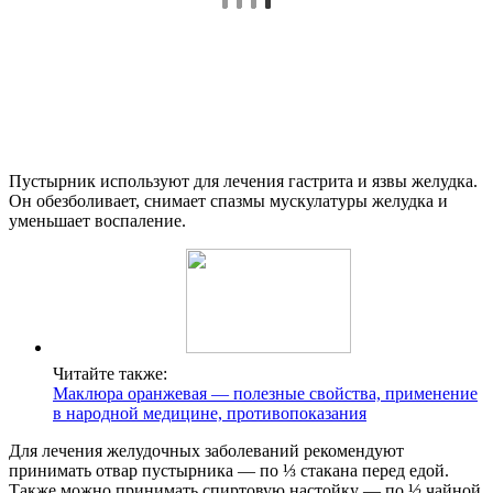
Пустырник используют для лечения гастрита и язвы желудка.
Он обезболивает, снимает спазмы мускулатуры желудка и
уменьшает воспаление.
Читайте также:
Маклюра оранжевая — полезные свойства, применение
в народной медицине, противопоказания
Для лечения желудочных заболеваний рекомендуют
принимать отвар пустырника — по ⅓ стакана перед едой.
Также можно принимать спиртовую настойку — по ½ чайной