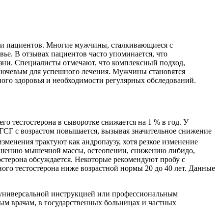
еди пациентов. Многие мужчины, сталкивающиеся с
ье. В отзывах пациентов часто упоминается, что
зни. Специалисты отмечают, что комплексный подход,
 ключевым для успешного лечения. Мужчины становятся
ого здоровья и необходимости регулярных обследований.
го тестостерона в сыворотке снижается на 1 % в год. У
ПГСГ с возрастом повышается, вызывая значительное снижение
зменения трактуют как андропаузу, хотя резкое изменение
еньшению мышечной массы, остеопении, снижению либидо,
стерона обсуждается. Некоторые рекомендуют пробу с
го тестостерона ниже возрастной нормы 20 до 40 лет. Данные
, универсальной инструкцией или профессиональным
ым врачам, в государственных больницах и частных