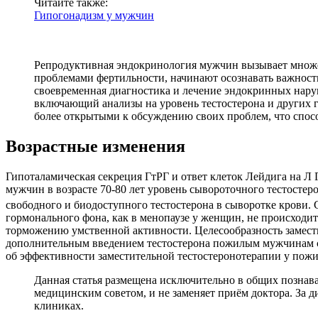
Читайте также:
Гипогонадизм у мужчин
Репродуктивная эндокринология мужчин вызывает множес
проблемами фертильности, начинают осознавать важность
своевременная диагностика и лечение эндокринных нару
включающий анализы на уровень тестостерона и других г
более открытыми к обсуждению своих проблем, что спос
Возрастные изменения
Гипоталамическая секреция ГтРГ и ответ клеток Лейдига на Л Г
мужчин в возрасте 70-80 лет уровень сывороточного тестостерон
свободного и биодоступного тестостерона в сыворотке крови. 
гормонального фона, как в менопаузе у женщин, не происход
торможению умственной активности. Целесообразность замест
дополнительным введением тестостерона пожилым мужчинам с 
об эффективности заместительной тестостеронотерапии у пож
Данная статья размещена исключительно в общих познав
медицинским советом, и не заменяет приём доктора. За 
клиниках.