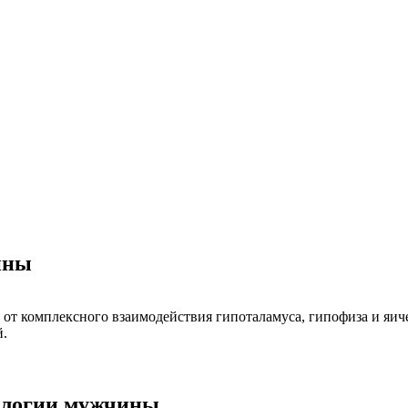
ины
 от комплексного взаимодействия гипоталамуса, гипофиза и яи
й.
ологии мужчины