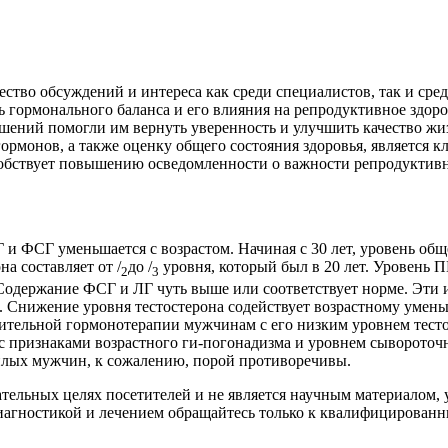
тво обсуждений и интереса как среди специалистов, так и ср
 гормонального баланса и его влияния на репродуктивное здоров
шений помогли им вернуть уверенность и улучшить качество жи
ормонов, а также оценку общего состояния здоровья, является
обствует повышению осведомленности о важности репродуктивн
 и ФСГ уменьшается с возрастом. Начиная с 30 лет, уровень обще
а составляет от /
до /
уровня, который был в 20 лет. Уровень 
2
3
Содержание ФСГ и ЛГ чуть выше или соответствует норме. Эти и
ит. Снижение уровня тестостерона содействует возрастному ум
ительной гормонотерапии мужчинам с его низким уровнем тесто
признаками возрастного ги-погонадизма и уровнем сывороточно
илых мужчин, к сожалению, порой противоречивы.
ательных целях посетителей и не является научным материалом
диагностикой и лечением обращайтесь только к квалифицированн