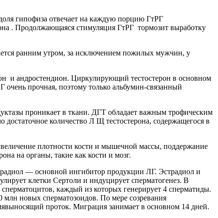
 доля гипофиза отвечает на каждую порцию ГтРГ
на . Продолжающаяся стимуляция ГтРГ тормозит выработку
ается ранним утром, за исключением пожилых мужчин, у
рон и андростендион. Циркулирующий тестостерон в основном
Г очень прочная, поэтому только альбумин-связанный
едуктазы проникает в ткани. ДГТ обладает важным трофическим
мо достаточное количество Л Щ тестостерона, содержащегося в
 увеличение плотности кости и мышечной массы, поддержание
на на органы, такие как кости и мозг.
страдиол — основной ингибитор продукции ЛГ. Эстрадиол и
лирует клетки Сертоли и индуцирует сперматогенез. В
 сперматоцитов, каждый из которых генерирует 4 сперматиды.
00 млн новых сперматозоидов. По мере созревания
емявыносящий проток. Миграция занимает в основном 14 дней.