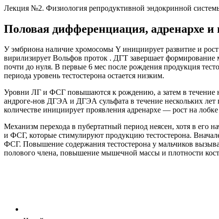
Лекция №2. Физиология репродуктивной эндокринной систе
Половая дифференциация, адренархе и 
У эмбриона наличие хромосомы Y инициирует развитие и рост 
вирилизирует Вольфов проток . ДГТ завершает формирование м
почти до нуля. В первые 6 мес после рождения продукция тесто
периода уровень тестостерона остается низким.
Уровни ЛГ и ФСГ повышаются к рождению, а затем в течение н
андроге-нов ДГЭА и ДГЭА сульфата в течение нескольких лет 
количестве инициирует проявления адренархе — рост на лобк
Механизм перехода в пубертатный период неясен, хотя в его
и ФСГ, которые стимулируют продукцию тестостерона. Вначале 
ФСГ. Повышение содержания тестостерона у мальчиков вызыва
полового члена, повышение мышечной массы и плотности кост