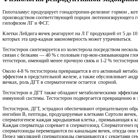
Гипоталамус продуцирует гонадотропин-релизинг гормон , кот
производством соответствующей порции лютеинизирующего го
гипофизом ЛГ и ФСГ.
Клетки Лейдига яичек реагируют на Л Г продукцией от 5 до 1
которых эта цир-кадная закономерность может утрачиваться.
Тестостерон синтезируется из холестерола посредством неск
связан с белками — 40 % с половым гор-мон-связывающим глоб
тетостерон, имеющий менее прочную связь и 1-2 % тестостеро
Около 4-8 % тестостерона превращается в его активный метаб
эффектом в предстательной железе, а также обусловливает андр
яичках, роль ДГТ в сперматогенезе остается спорной.
Тестостерон и ДГТ также обладают метаболическими эффектами
иммунной системы. Тестостерон подвергается превращению в эс
Тестостерон, ДГТ, эстрадиол обеспечивают отрицательную об
ингибин В, пептиды, продуцируемые клетками Сертоли яичек,
сперматогенезе каждая зародышевая клетка , примыкающая к к
Каждая сперматида созревает в сперматозоид. Сперматогенез п
сперматозоиды перемещаются по канальцам яичек, откуда они 
Перед эякуляцией сперматозоиды смешиваются с секретами сем