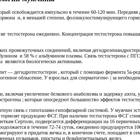
орый освобождается импульсно в течение 60-120 мин. Передняя
рмона и, в меньшей степени, фолликулостимулирующего гормо
0 мг тестостерона ежедневно. Концентрация тестостерона повыш
ольких промежуточных соединений, включая дегидроэпиандросте
улином и 58 % с альбумином плазмы. Связь тестостерона с ПГС
на являются биологически активными.
олит — дегидротестостерон , который с помощью фермента 5а-р
огенное облысение. У взрослых для сперматогене- | за необходи
, включая увеличение белкового анаболизма и задержку азота,
трогены ; которые опосредуют большинство эффектов тестостеро
ратную связь с гипоталамо-гипофизарной системой. У мужчин э
 тормозят продукцию ФСГ. При наличии тестостерона ФСГ стиму
леткам Сертоли, подвергается дифференциации на 16 первичных
родолжается в течение 72-74 суток, ежедневно продуцируется 1
мигрируют в придаток яичка и, в конечном счете, попадают в с
енных пузырьков, простаты и бульбоуретральных желез.