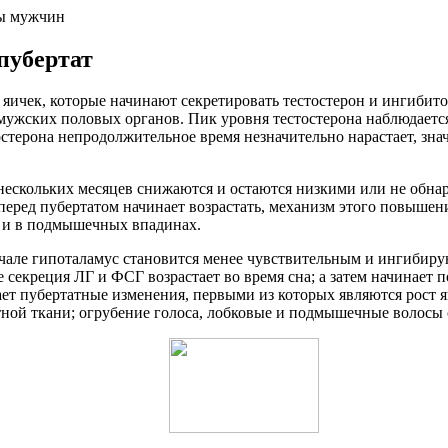
мы мужчин
пубертат
яичек, которые начинают секретировать тестостерон и ингибито
ужских половых органов. Пик уровня тестостерона наблюдается
стерона непродолжительное время незначительно нарастает, знач
ескольких месяцев снижаются и остаются низкими или не обнар
перед пубертатом начинает возрастать, механизм этого повышен
е и в подмышечных впадинах.
 начале гипоталамус становится менее чувствительным и ингиб
секреция ЛГ и ФСГ возрастает во время сна; а затем начинает п
ет пубертатные изменения, первыми из которых являются рост 
ной ткани; огрубение голоса, лобковые и подмышечные волосы 