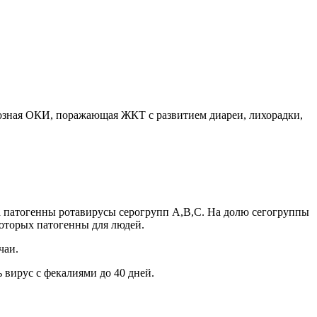
агиозная ОКИ, поражающая ЖКТ с развитием диареи, лихорадки,
ка патогенны ротавирусы серогрупп А,В,С. На долю сегогруппы
которых патогенны для людей.
чаи.
вирус с фекалиями до 40 дней.