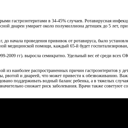
рыми гастроэнтеритами в 34-45% случаев. Ротавирусная инфекци
ной диареи умирает около полумиллиона детишек до 5 лет, при
 г, до начала проведения прививок от ротавируса, было установл
ной медицинской помощи, каждый 65-й будет госпитализирован,
99-2009 гг). выросла семикратно. Удельный вес её среди всех ОК
ной из наиболее распространенных причин гастроэнтеритов у де
, рвотой и диареей, что может привести к обезвоживанию. Важ
довано поддерживать водный баланс ребенка, а в тяжелых случ
начительно снижает риск заболевания. Врачи также советуют с