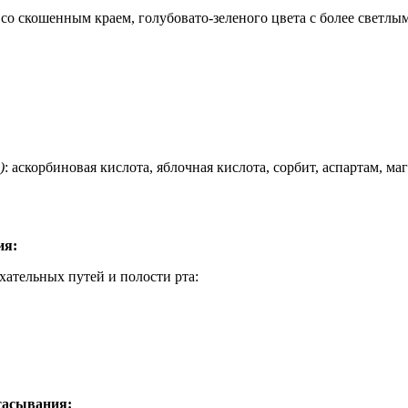
 со скошенным краем, голубовато-зеленого цвета с более светл
)
: аскорбиновая кислота, яблочная кислота, сорбит, аспартам, м
ия:
ательных путей и полости рта:
сасывания: