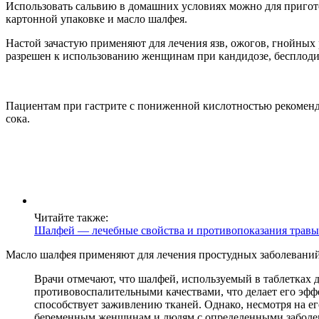
Использовать сальвию в домашних условиях можно для приготов
картонной упаковке и масло шалфея.
Настой зачастую применяют для лечения язв, ожогов, гнойных
разрешен к использованию женщинам при кандидозе, бесплоди
Пациентам при гастрите с пониженной кислотностью рекоменд
сока.
Читайте также:
Шалфей — лечебные свойства и противопоказания травы
Масло шалфея применяют для лечения простудных заболеваний, 
Врачи отмечают, что шалфей, используемый в таблетках 
противовоспалительными качествами, что делает его эфф
способствует заживлению тканей. Однако, несмотря на 
беременным женщинам и людям с определенными заболе