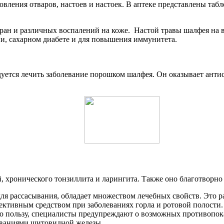
ления отваров, настоев и настоек. В аптеке представлены табле
 ран и различных воспалений на коже. Настой травы шалфея на 
и, сахарном диабете и для повышения иммунитета.
уется лечить заболевание порошком шалфея. Он оказывает анти
хронического тонзиллита и ларингита. Также оно благотворно в
для рассасывания, обладает множеством лечебных свойств. Это 
ективным средством при заболеваниях горла и ротовой полости.
его пользу, специалисты предупреждают о возможных противопок
ваниями щитовидной железы.