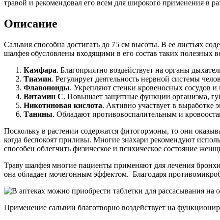
Описание
Сальвия способна достигать до 75 см высоты. В ее листьях со
шалфея обусловлены входящими в его состав таких полезных в
Камфара
. Благоприятно воздействует на органы дыхате
Тиамин
. Регулирует деятельность нервной системы чело
Флавоноиды
. Укрепляют стенки кровеносных сосудов и
Витамин C
. Повышает защитные функции организма, гу
Никотиновая кислота
. Активно участвует в выработке 
Танины
. Обладают противовоспалительным и кровоост
Поскольку в растении содержатся фитогормоны, то они оказы
когда беспокоят приливы. Многие знахари рекомендуют исполь
способен облегчить физическое и психическое состояние женщ
Траву шалфея многие пациенты применяют для лечения бронхит
она обладает мочегонным эффектом. Благодаря противомикроб
Применение сальвии благотворно воздействует на функциониро