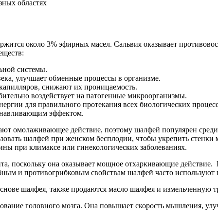
держится около 3% эфирных масел. Сальвия оказывает противово
еществ:
льной системы.
века, улучшает обменные процессы в организме.
 капилляров, снижают их проницаемость.
бительно воздействует на патогенные микроорганизмы.
энергии для правильного протекания всех биологических процесс
анавливающим эффектом.
вают омолаживающее действие, поэтому шалфей популярен среди
зовать шалфей при женском бесплодии, чтобы укрепить стенки 
ины при климаксе или гинекологических заболеваниях.
а, поскольку она оказывает мощное отхаркивающие действие. Кр
ным и противогрибковым свойствам шалфей часто используют п
вание головного мозга. Она повышает скорость мышления, улуч