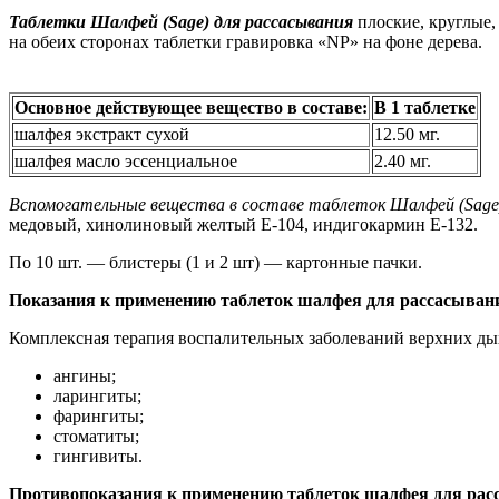
Таблетки Шалфей (Sage) для рассасывания
плоские, круглые,
на обеих сторонах таблетки гравировка «NP» на фоне дерева.
Основное действующее вещество в составе:
В 1 таблетке
шалфея экстракт сухой
12.50 мг.
шалфея масло эссенциальное
2.40 мг.
Вспомогательные вещества в составе таблеток Шалфей (Sage
медовый, хинолиновый желтый Е-104, индигокармин E-132.
По 10 шт. — блистеры (1 и 2 шт) — картонные пачки.
Показания к применению таблеток шалфея для рассасыван
Комплексная терапия воспалительных заболеваний верхних дых
ангины;
ларингиты;
фарингиты;
стоматиты;
гингивиты.
Противопоказания к применению таблеток шалфея для рас