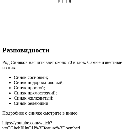
Разновидности
Род Синяков насчитывает около 70 видов. Самые известные
из них:
Синяк сосновый;
Синяк подорожниковый;
Синяк простой;
Синяк прямостоячий;
Синяк жилковатый;
Синяк белеющий.
Подробнее о синяке смотрите в видео:
https://youtube.com/watch?
v=CGhehI0JnOU%3Ffeature%3Doembed